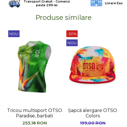
Transport Gratuit - Comenzi
Livrare Easy
peste 299 lei
Barbati
Femei
Produse similare
Copii
Jachete Softshell
NOU
-30%
Barbati
NOU
Femei
Copii
Sepci/Vizere
Tricou multisport OTSO
Șapcă alergare OTSO
Paradise, barbati
Colors
M
253,18 RON
199,00 RON