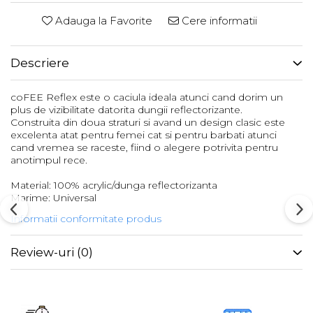
Femei
Adauga la Favorite
Cere informatii
Copii
Parazapezi
Descriere
Barbati
Femei
coFEE Reflex este o caciula ideala atunci cand dorim un
Copii
plus de vizibilitate datorita dungii reflectorizante.
Jachete Ski/Snowboard
Construita din doua straturi si avand un design clasic este
excelenta atat pentru femei cat si pentru barbati atunci
Barbati
cand vremea se raceste, fiind o alegere potrivita pentru
Femei
anotimpul rece.
Sosete
Material: 100% acrylic/dunga reflectorizanta
Marime: Universal
Alergare
Ciclism
Informatii conformitate produs
Drumetie
Review-uri
(0)
Tricouri/Bluze
Barbati
Femei
Veste