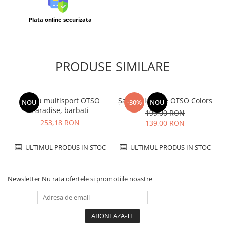
Plata online securizata
PRODUSE SIMILARE
Tricou multisport OTSO
Șapcă alergare OTSO Colors
NOU
-30%
NOU
Paradise, barbati
199,00 RON
253,18 RON
139,00 RON
ULTIMUL PRODUS IN STOC
ULTIMUL PRODUS IN STOC
Newsletter
Nu rata ofertele si promotiile noastre