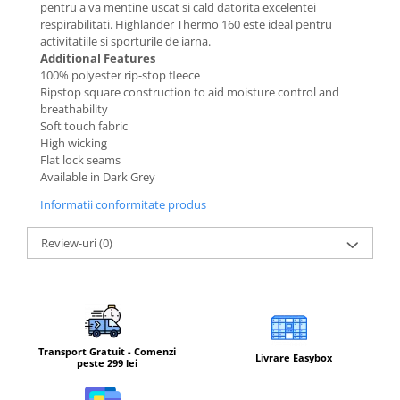
pentru a va mentine uscat si cald datorita excelentei
respirabilitati. Highlander Thermo 160 este ideal pentru
Barbati
activitatiile si sporturile de iarna.
Femei
Additional Features
Copii
100% polyester rip-stop fleece
Ripstop square construction to aid moisture control and
Jachete Softshell
breathability
Barbati
Soft touch fabric
High wicking
Femei
Flat lock seams
Copii
Available in Dark Grey
Sepci/Vizere
Informatii conformitate produs
Review-uri
(0)
Transport Gratuit - Comenzi
Livrare Easybox
peste 299 lei