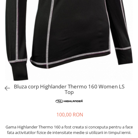
Hidratare
Barbati
Rucsacuri Alergare
Femei
Accesorii alergare
Copii
Centuri Alergare
Jachete Puf
Genti transport echipament
Barbati
Femei
Nutritie
Jachete Polar
Bauturi Refacere
Barbati
Geluri Energizante Beta Fuel
Femei
Geluri Energizante Izotonice
Copii
Bluza corp Highlander Thermo 160 Women LS
Manusi
Top
Barbati
Femei
100,00 RON
Copii
Pantaloni
Gama Highlander Thermo 160 a fost creata si conceputa pentru a face
fata activitatilor fizice de intensitate medie si utilizarii in timpul iernii.
Barbati