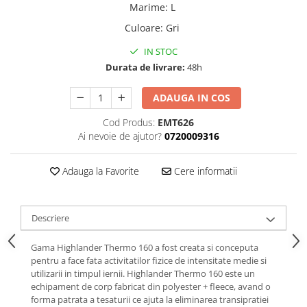
Femei
Marime
:
L
Copii
Culoare
:
Gri
Parazapezi
IN STOC
Barbati
Durata de livrare:
48h
Femei
ADAUGA IN COS
Copii
Jachete Ski/Snowboard
Cod Produs:
EMT626
Ai nevoie de ajutor?
0720009316
Barbati
Femei
Adauga la Favorite
Cere informatii
Sosete
Alergare
Ciclism
Descriere
Drumetie
Gama Highlander Thermo 160 a fost creata si conceputa
Tricouri/Bluze
pentru a face fata activitatilor fizice de intensitate medie si
Barbati
utilizarii in timpul iernii. Highlander Thermo 160 este un
echipament de corp fabricat din polyester + fleece, avand o
Femei
forma patrata a tesaturii ce ajuta la eliminarea transipratiei
Veste