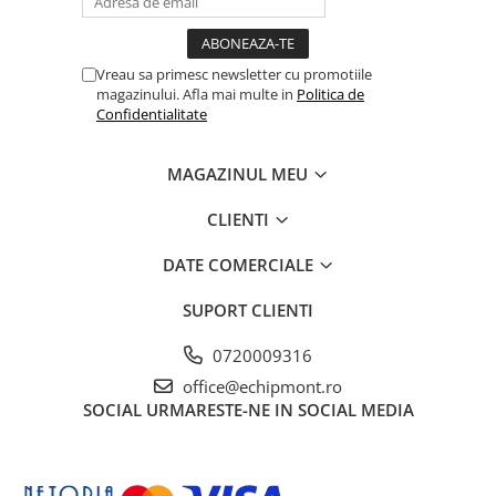
Hidratare
Barbati
Rucsacuri Alergare
Femei
Vreau sa primesc newsletter cu promotiile
Accesorii alergare
Copii
magazinului. Afla mai multe in
Politica de
Centuri Alergare
Jachete Puf
Confidentialitate
Genti transport echipament
Barbati
MAGAZINUL MEU
Femei
Nutritie
Jachete Polar
Bauturi Refacere
CLIENTI
Barbati
Geluri Energizante Beta Fuel
DATE COMERCIALE
Femei
Geluri Energizante Izotonice
Copii
SUPORT CLIENTI
Manusi
0720009316
Barbati
office@echipmont.ro
Femei
SOCIAL
URMARESTE-NE IN SOCIAL MEDIA
Copii
Pantaloni
Barbati