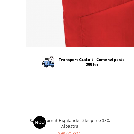
Barbati
Femei
Copii
Jachete Softshell
Barbati
Femei
Copii
Transport Gratuit - Comenzi peste
299 lei
Sepci/Vizere
Sac de dormit Highlander Sleepline 350,
NOU
Albastru
299,00 RON