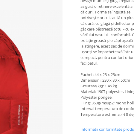
design mumie și glugă reglabil
asigură o reținere excelentă a
căldurii. Forma sa îngustă se
potrivește oricui caută un plu
căldură, cu glugă și deflector 
gât care păstrează totul - cu e
vârfului nasului - confortabil. 
izolație groasă și o căptușeal
la atingere, acest sac de dormi
ușor și se împachetează într-u
compact, pentru confort oriun
faci patul.
Pachet: 44 x 23 x 23cm
Dimensiuni: 230 x 80 x 50cm
Greutate(kg): 1.45 kg
Material: 190T polyester, Linin
Polyester pongee,
Filing: 350g/msup2; mono hol
Interval temperatura de confor
Temperatura extrema: (-) 8 de
Informatii conformitate prod