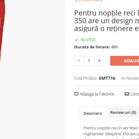
Pentru nopțile reci 
350 are un design m
asigură o reținere e
IN STOC
Durata de livrare:
48h
ADAUG
Cod Produs:
EMT716
Ai nevoie
Adauga la Favorite
Cere 
Review-uri
(0)
Descriere
Pentru nopțile reci în aer liber,
Highlander Sleepline 350 are 