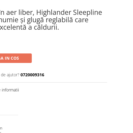
în aer liber, Highlander Sleepline
umie și glugă reglabilă care
xcelentă a căldurii.
A IN COS
 de ajutor?
0720009316
informatii
un