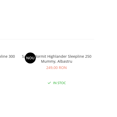
pline 300
Sac de dormit Highlander Sleepline 250
Sac de d
NOU
-8%
Mummy, Albastru
32
249,00 RON
IN STOC