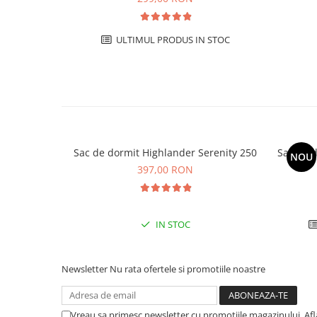
ULTIMUL PRODUS IN STOC
Sac de dormit Highlander Serenity 250
Sac de d
NOU
397,00 RON
IN STOC
Newsletter
Nu rata ofertele si promotiile noastre
Vreau sa primesc newsletter cu promotiile magazinului. Af