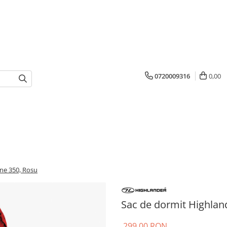
0720009316
0,00
ine 350, Rosu
Sac de dormit Highland
299,00 RON