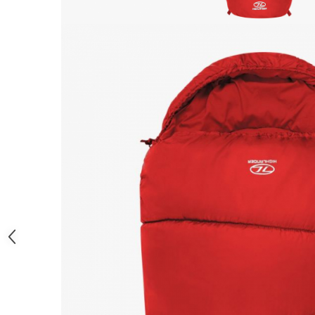
Femei
Copii
Parazapezi
Barbati
Femei
Copii
Jachete Ski/Snowboard
Barbati
Femei
Sosete
Alergare
Ciclism
Drumetie
Tricouri/Bluze
Barbati
Femei
Veste