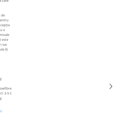
ă care
s de
pentru
xcepția
Cu o
ă moale
t este
n sac
de îți
g:
lowfibre
t: 3-5 C
g;
us