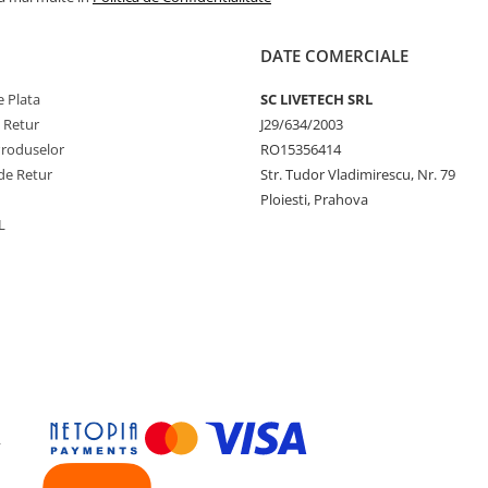
DATE COMERCIALE
 Plata
SC LIVETECH SRL
e Retur
J29/634/2003
Produselor
RO15356414
de Retur
Str. Tudor Vladimirescu, Nr. 79
Ploiesti, Prahova
L
y