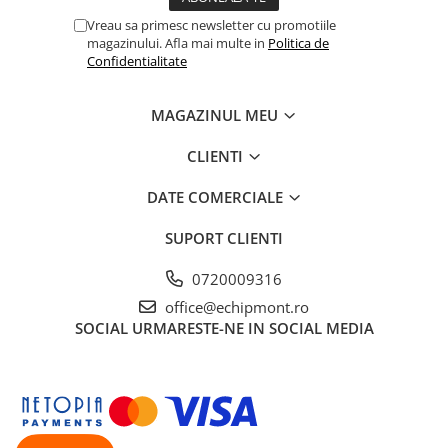
Hidratare
Barbati
Vreau sa primesc newsletter cu promotiile
Rucsacuri Alergare
magazinului. Afla mai multe in
Politica de
Femei
Confidentialitate
Accesorii alergare
Copii
Centuri Alergare
Jachete Puf
MAGAZINUL MEU
Genti transport echipament
Barbati
CLIENTI
Femei
Nutritie
Jachete Polar
Bauturi Refacere
DATE COMERCIALE
Barbati
Geluri Energizante Beta Fuel
SUPORT CLIENTI
Femei
Geluri Energizante Izotonice
Copii
0720009316
Manusi
office@echipmont.ro
Barbati
SOCIAL
URMARESTE-NE IN SOCIAL MEDIA
Femei
Copii
Pantaloni
Barbati