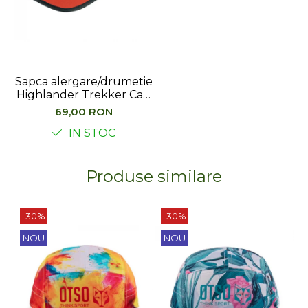
Sapca alergare/drumetie
Highlander Trekker Cap
rosu
69,00 RON
IN STOC
Produse similare
-30%
-30%
NOU
NOU