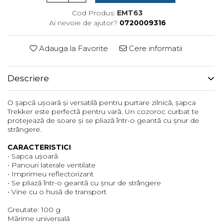
Femei
Cod Produs:
EMT63
Copii
Ai nevoie de ajutor?
0720009316
Parazapezi
Barbati
Adauga la Favorite
Cere informatii
Femei
Copii
Descriere
Jachete Ski/Snowboard
Barbati
O șapcă ușoară și versatilă pentru purtare zilnică, șapca
Trekker este perfectă pentru vară. Un cozoroc curbat te
Femei
protejează de soare și se pliază într-o geantă cu șnur de
Sosete
strângere.
Alergare
CARACTERISTICI
Ciclism
• Sapca ușoară
• Panouri laterale ventilate
Drumetie
• Imprimeu reflectorizant
Tricouri/Bluze
• Se pliază într-o geantă cu șnur de strângere
• Vine cu o husă de transport
Barbati
Femei
Greutate: 100 g
Mărime universală
Veste