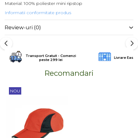
Material: 100% poliester mini ripstop
Barbati
Informatii conformitate produs
Femei
Copii
Review-uri
(0)
Jachete Softshell
Barbati
Femei
Transport Gratuit - Comenzi
Livrare Easy
Copii
peste 299 lei
Sepci/Vizere
Recomandari
NOU