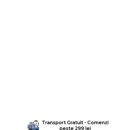
Femei
Copii
Parazapezi
Barbati
Femei
Copii
Jachete Ski/Snowboard
Barbati
Femei
Sosete
Alergare
Ciclism
Drumetie
Tricouri/Bluze
Barbati
Femei
Transport Gratuit - Comenzi
peste 299 lei
Veste