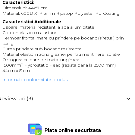
Caracteristici:
Dimensiuni: 44x51 cm
Material: 600D XTP 5mm Ripstop Polyester PU Coating
Caracteristici Additionale
Usoare, material rezistent la apa si umiditate
Cordon elastic cu ajustare
Fermoar frontal mare cu prindere pe bocanc (sireturi) prin
carlig
Curea prindere sub bocanc rezistenta
Material elastic in zona gleznei pentru mentinere izolatie
O singura culoare pe toata lungimea
1500mm² Hydrostatic Head (rezista pana la 2500 mm)
44cm x 51cm
Informatii conformitate produs
Review-uri
(3)
Plata online securizata