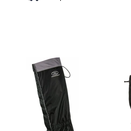
Barbati
Femei
Copii
Jachete Softshell
Barbati
Femei
Copii
Sepci/Vizere