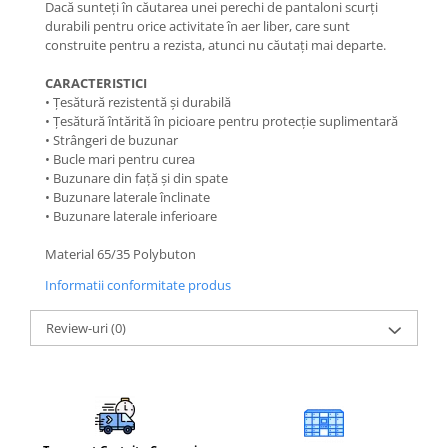
Dacă sunteți în căutarea unei perechi de pantaloni scurți
durabili pentru orice activitate în aer liber, care sunt
Barbati
construite pentru a rezista, atunci nu căutați mai departe.
Femei
Copii
CARACTERISTICI
• Țesătură rezistentă și durabilă
Jachete Softshell
• Țesătură întărită în picioare pentru protecție suplimentară
Barbati
• Strângeri de buzunar
• Bucle mari pentru curea
Femei
• Buzunare din față și din spate
Copii
• Buzunare laterale înclinate
Sepci/Vizere
• Buzunare laterale inferioare
Material 65/35 Polybuton
Informatii conformitate produs
Review-uri
(0)