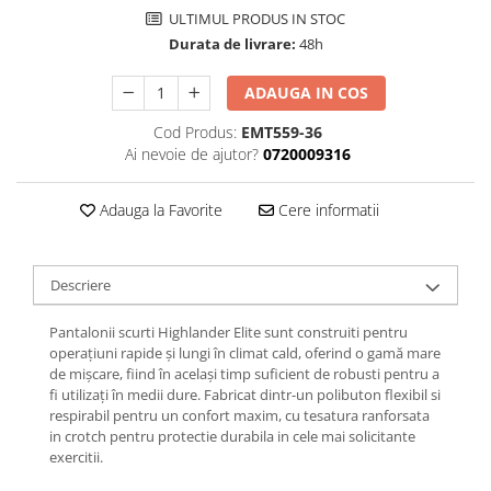
Femei
ULTIMUL PRODUS IN STOC
Copii
Durata de livrare:
48h
Parazapezi
ADAUGA IN COS
Barbati
Femei
Cod Produs:
EMT559-36
Ai nevoie de ajutor?
0720009316
Copii
Jachete Ski/Snowboard
Adauga la Favorite
Cere informatii
Barbati
Femei
Sosete
Descriere
Alergare
Pantalonii scurti Highlander Elite sunt construiti pentru
Ciclism
operațiuni rapide și lungi în climat cald, oferind o gamă mare
Drumetie
de mișcare, fiind în același timp suficient de robusti pentru a
fi utilizați în medii dure. Fabricat dintr-un polibuton flexibil si
Tricouri/Bluze
respirabil pentru un confort maxim, cu tesatura ranforsata
Barbati
in crotch pentru protectie durabila in cele mai solicitante
exercitii.
Femei
Veste