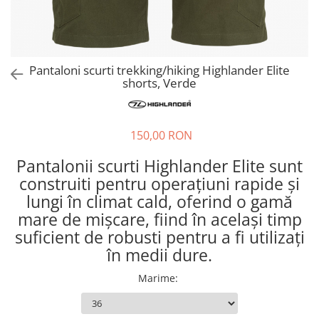
Hidratare
Barbati
Rucsacuri Alergare
Femei
Accesorii alergare
Copii
Pantaloni scurti trekking/hiking Highlander Elite
Centuri Alergare
Jachete Puf
shorts, Verde
Genti transport echipament
Barbati
Femei
Nutritie
Jachete Polar
150,00 RON
Bauturi Refacere
Barbati
Geluri Energizante Beta Fuel
Pantalonii scurti Highlander Elite sunt
Femei
Geluri Energizante Izotonice
construiti pentru operațiuni rapide și
Copii
lungi în climat cald, oferind o gamă
Manusi
mare de mișcare, fiind în același timp
Barbati
suficient de robusti pentru a fi utilizați
Femei
în medii dure.
Copii
Marime
:
Pantaloni
Barbati