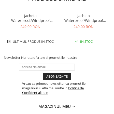
Jacheta
Jacheta
Waterproof/Windproof
Waterproof/Windproof
Highlander Stow&Go, Alb
Highlander Stow&Go, Verde
249,00 RON
249,00 RON
ULTIMUL PRODUS IN STOC
IN STOC
Newsletter
Nu rata ofertele si promotiile noastre
Vreau sa primesc newsletter cu promotiile
magazinului. Afla mai multe in
Politica de
Confidentialitate
MAGAZINUL MEU