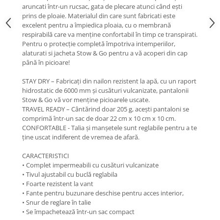
aruncati într-un rucsac, gata de plecare atunci când ești
Barbati
prins de ploaie. Materialul din care sunt fabricati este
excelent pentru a împiedica ploaia, cu o membrană
Femei
respirabilă care va menține confortabil în timp ce transpirati.
Copii
Pentru o protecție completă împotriva intemperiilor,
Jachete Softshell
alaturati si jacheta Stow & Go pentru a vă acoperi din cap
până în picioare!
Barbati
Femei
STAY DRY – Fabricați din nailon rezistent la apă, cu un raport
hidrostatic de 6000 mm și cusături vulcanizate, pantalonii
Copii
Stow & Go vă vor menține picioarele uscate.
Sepci/Vizere
TRAVEL READY – Cântărind doar 205 g, acești pantaloni se
comprimă într-un sac de doar 22 cm x 10 cm x 10 cm.
CONFORTABLE - Talia și manșetele sunt reglabile pentru a te
ține uscat indiferent de vremea de afară.
CARACTERISTICI
• Complet impermeabili cu cusături vulcanizate
• Tivul ajustabil cu buclă reglabila
• Foarte rezistent la vant
• Fante pentru buzunare deschise pentru acces interior,
• Snur de reglare în talie
• Se împachetează într-un sac compact