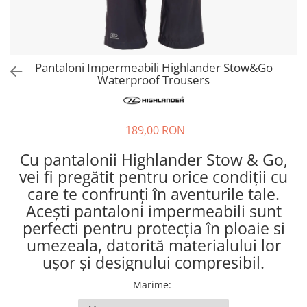
Hidratare
Barbati
Rucsacuri Alergare
Femei
Accesorii alergare
Copii
Pantaloni Impermeabili Highlander Stow&Go
Centuri Alergare
Jachete Puf
Waterproof Trousers
Genti transport echipament
Barbati
Femei
Nutritie
Jachete Polar
189,00 RON
Bauturi Refacere
Barbati
Geluri Energizante Beta Fuel
Cu pantalonii Highlander Stow & Go,
Femei
Geluri Energizante Izotonice
vei fi pregătit pentru orice condiții cu
Copii
care te confrunți în aventurile tale.
Manusi
Acești pantaloni impermeabili sunt
Barbati
perfecti pentru protecția în ploaie si
Femei
umezeala, datorită materialului lor
Copii
ușor și designului compresibil.
Pantaloni
Marime
:
Barbati