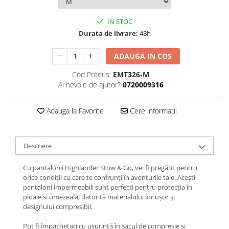
Femei
Copii
IN STOC
Parazapezi
Durata de livrare:
48h
Barbati
ADAUGA IN COS
Femei
Copii
Cod Produs:
EMT326-M
Ai nevoie de ajutor?
0720009316
Jachete Ski/Snowboard
Barbati
Adauga la Favorite
Cere informatii
Femei
Sosete
Alergare
Descriere
Ciclism
Cu pantalonii Highlander Stow & Go, vei fi pregătit pentru
Drumetie
orice condiții cu care te confrunți în aventurile tale. Acești
Tricouri/Bluze
pantaloni impermeabili sunt perfecti pentru protecția în
ploaie si umezeala, datorită materialului lor ușor și
Barbati
designului compresibil.
Femei
Pot fi împachetati cu ușurință în sacul de compresie și
Veste