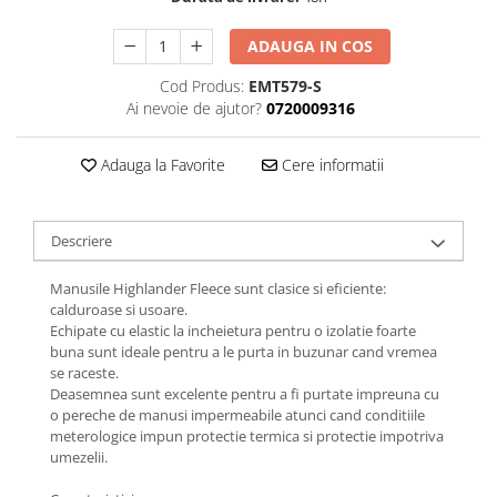
Femei
Copii
ADAUGA IN COS
Parazapezi
Cod Produs:
EMT579-S
Barbati
Ai nevoie de ajutor?
0720009316
Femei
Copii
Adauga la Favorite
Cere informatii
Jachete Ski/Snowboard
Barbati
Descriere
Femei
Sosete
Manusile Highlander Fleece sunt clasice si eficiente:
calduroase si usoare.
Alergare
Echipate cu elastic la incheietura pentru o izolatie foarte
Ciclism
buna sunt ideale pentru a le purta in buzunar cand vremea
se raceste.
Drumetie
Deasemnea sunt excelente pentru a fi purtate impreuna cu
Tricouri/Bluze
o pereche de manusi impermeabile atunci cand conditiile
meterologice impun protectie termica si protectie impotriva
Barbati
umezelii.
Femei
Veste