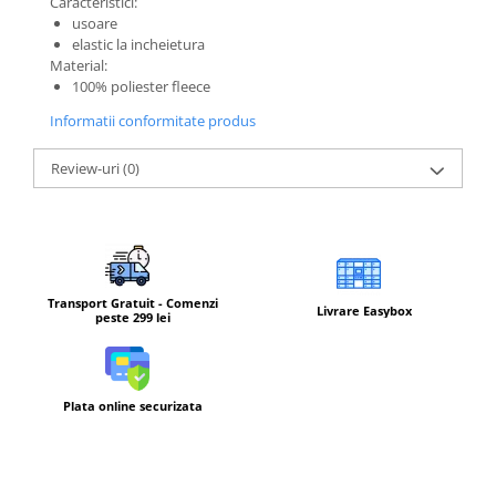
Caracteristici:
usoare
Barbati
elastic la incheietura
Femei
Material:
100% poliester fleece
Copii
Jachete Softshell
Informatii conformitate produs
Barbati
Review-uri
(0)
Femei
Copii
Sepci/Vizere
Transport Gratuit - Comenzi
Livrare Easybox
peste 299 lei
Plata online securizata