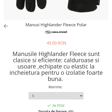
Hidratare
Barbati
Rucsacuri Alergare
Femei
Accesorii alergare
Copii
Manusi Highlander Fleece Polar
Centuri Alergare
Jachete Puf
Genti transport echipament
Barbati
Femei
Nutritie
49,00 RON
Jachete Polar
Bauturi Refacere
Manusile Highlander Fleece sunt
Barbati
Geluri Energizante Beta Fuel
clasice si eficiente: calduroase si
Femei
Geluri Energizante Izotonice
usoare ,echipate cu elastic la
Copii
incheietura pentru o izolatie foarte
Manusi
buna.
Barbati
Marime
:
Femei
Copii
Pantaloni
IN STOC
Barbati
Durata de livrare:
48h