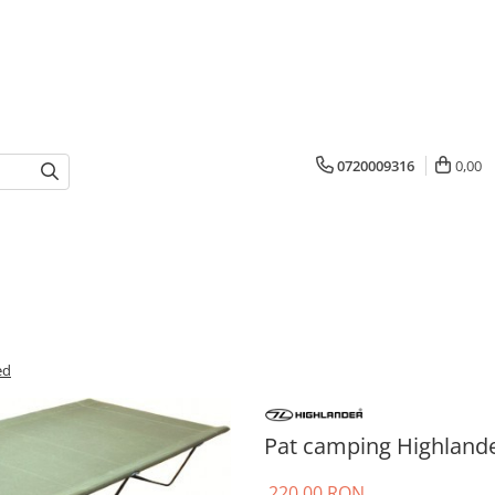
0720009316
0,00
ed
Pat camping Highland
220,00 RON