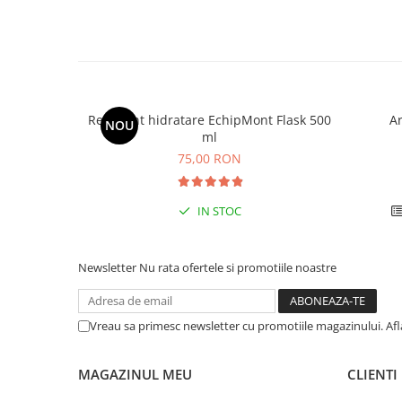
Barbati
Femei
Copii
Jachete Softshell
Recipient hidratare EchipMont Flask 500
A
Barbati
NOU
ml
Femei
75,00 RON
Copii
Sepci/Vizere
IN STOC
Newsletter
Nu rata ofertele si promotiile noastre
Vreau sa primesc newsletter cu promotiile magazinului. Af
MAGAZINUL MEU
CLIENTI