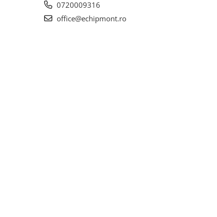
0720009316
office@echipmont.ro