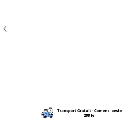
Femei
Copii
Parazapezi
Barbati
Femei
Copii
Jachete Ski/Snowboard
Barbati
Femei
Sosete
Alergare
Ciclism
Drumetie
Tricouri/Bluze
Transport Gratuit - Comenzi peste
299 lei
Barbati
Femei
Veste