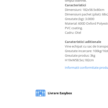
timpul odihnei.
Caracteristici
Dimensiuni: 182x58.5x80cm
Dimensiuni pachet (pliat): 68
Greutate (kg): 3.0000
Material: 600D Oxford Polyest
PVC coating.
Cadru: Otel
Carateristici aditionale
Vine echipat cu sac de transpo
Greutate incarcare: 100kg/16s
Greutate produs: 3kg
H19xW58.5xL182cm
Informatii conformitate prod
Livrare Easybox