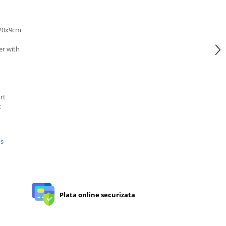
x20x9cm
er with
rt
t
us
Plata online securizata