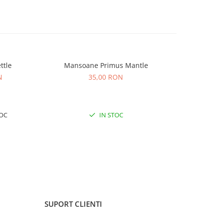
ttle
Mansoane Primus Mantle
Front
NOU
N
35,00 RON
OC
IN STOC
U
SUPORT CLIENTI