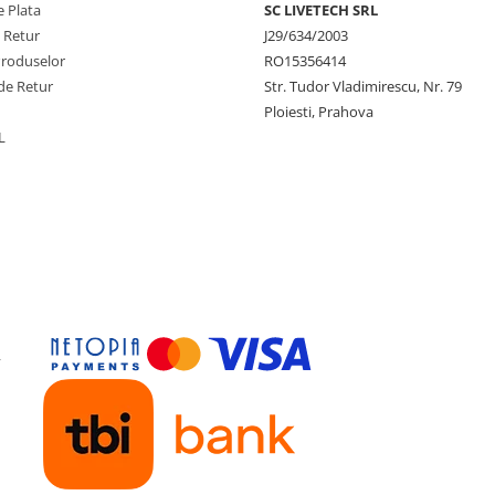
 Plata
SC LIVETECH SRL
e Retur
J29/634/2003
Produselor
RO15356414
de Retur
Str. Tudor Vladimirescu, Nr. 79
Ploiesti, Prahova
L
y