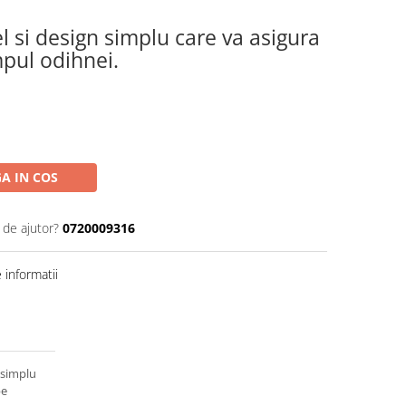
l si design simplu care va asigura
mpul odihnei.
A IN COS
 de ajutor?
0720009316
informatii
 simplu
pe