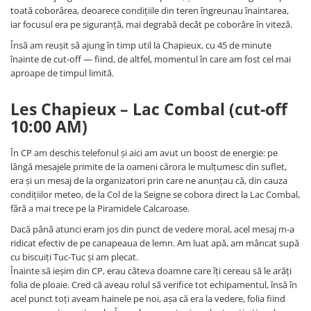
toată coborârea, deoarece condițiile din teren îngreunau înaintarea,
iar focusul era pe siguranță, mai degrabă decât pe coborâre în viteză.
Însă am reușit să ajung în timp util la Chapieux, cu 45 de minute
înainte de cut-off — fiind, de altfel, momentul în care am fost cel mai
aproape de timpul limită.
Les Chapieux – Lac Combal (cut-off
10:00 AM)
În CP am deschis telefonul și aici am avut un boost de energie: pe
lângă mesajele primite de la oameni cărora le mulțumesc din suflet,
era și un mesaj de la organizatori prin care ne anunțau că, din cauza
condițiilor meteo, de la Col de la Seigne se cobora direct la Lac Combal,
fără a mai trece pe la Piramidele Calcaroase.
Dacă până atunci eram jos din punct de vedere moral, acel mesaj m-a
ridicat efectiv de pe canapeaua de lemn. Am luat apă, am mâncat supă
cu biscuiți Tuc-Tuc și am plecat.
Înainte să ieșim din CP, erau câteva doamne care îți cereau să le arăți
folia de ploaie. Cred că aveau rolul să verifice tot echipamentul, însă în
acel punct toți aveam hainele pe noi, așa că era la vedere, folia fiind