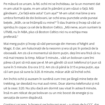
Pe măsură ce urcam, la fel, ochii mi se închideau, iar la un moment dat
m-am uitat în spate, m-am uitat în pământ și am văzut o față. Mă
gândeam: „Ce față este asta? Cum așa?” M-am uitat mai bine și era
umbra formată de doi bolovani, iar ochii erau punctele unde puneai
bețele. „Măh, ce se întâmplă cu mine?” Îi dau înainte și încep să văd un
spiriduș în copac ca cel de la Boston Celtics. „Mă nene, acum suntem la
UTMB, nu în NBA, plus că Boston Celtics nici nu e echipa mea
preferată.”
Mai merg puțin și încep să văd personaje din Heroes of Might and
Magic. E clar, am halucinații de la nesomn și era să pic în potecă de la
oboseală. Am zis că e momentul să dorm puțin, deși îmi era frică că nu
mă mai trezesc la timp. Măcar 5 minute... văd un bolovan care îmi
părea că pot să mă așez pe el. M-am gândit că scot telefonul și-l pun să
sune în 5 minute. Era ora 3:12. Am zis că până la 3:15 e prea puțin, așa
că l-am pus să sune la 3:20. 8 minute, măcar atât să închid ochii.
Am închis ochii și auzeam în surdină cum trec pe lângă mine bețe de
trekking, iar deodată nu mai aud nimic. Doar alarma telefonului și mă
uit la ceas: 3:20. Nu știu dacă am dormit sau visat în astea 8 minute,
însă m-am ridicat de pe bolovan cu un mic boost de energie și cu
senzația de somn dispărută.
Continui urcarea, la început pe bolovani mari – o știam de la CCC, dar