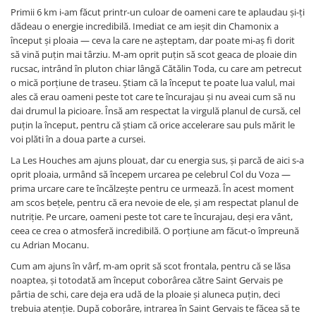
Primii 6 km i-am făcut printr-un culoar de oameni care te aplaudau și-ți
dădeau o energie incredibilă. Imediat ce am ieșit din Chamonix a
început și ploaia — ceva la care ne așteptam, dar poate mi-aș fi dorit
să vină puțin mai târziu. M-am oprit puțin să scot geaca de ploaie din
rucsac, intrând în pluton chiar lângă Cătălin Toda, cu care am petrecut
o mică porțiune de traseu. Știam că la început te poate lua valul, mai
ales că erau oameni peste tot care te încurajau și nu aveai cum să nu
dai drumul la picioare. Însă am respectat la virgulă planul de cursă, cel
puțin la început, pentru că știam că orice accelerare sau puls mărit le
voi plăti în a doua parte a cursei.
La Les Houches am ajuns plouat, dar cu energia sus, și parcă de aici s-a
oprit ploaia, urmând să începem urcarea pe celebrul Col du Voza —
prima urcare care te încălzește pentru ce urmează. În acest moment
am scos bețele, pentru că era nevoie de ele, și am respectat planul de
nutriție. Pe urcare, oameni peste tot care te încurajau, deși era vânt,
ceea ce crea o atmosferă incredibilă. O porțiune am făcut-o împreună
cu Adrian Mocanu.
Cum am ajuns în vârf, m-am oprit să scot frontala, pentru că se lăsa
noaptea, și totodată am început coborârea către Saint Gervais pe
pârtia de schi, care deja era udă de la ploaie și aluneca puțin, deci
trebuia atenție. După coborâre, intrarea în Saint Gervais te făcea să te