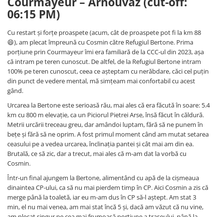
Courmayeur – Arnouvaz (cut-off:
06:15 PM)
Cu restart și forțe proaspete (acum, cât de proaspete pot fi la km 88
😄), am plecat împreună cu Cosmin către Refugiul Bertone. Prima
porțiune prin Courmayeur îmi era familiară de la CCC-ul din 2023, așa
că intram pe teren cunoscut. De altfel, de la Refugiul Bertone intram
100% pe teren cunoscut, ceea ce așteptam cu nerăbdare, căci cel puțin
din punct de vedere mental, mă simțeam mai confortabil cu acest
gând.
Urcarea la Bertone este serioasă rău, mai ales că era făcută în soare: 5.4
km cu 800 m elevație, ca un Piciorul Pietrei Arse, însă făcut în căldură.
Metrii urcării treceau greu, dar amândoi luptam, fără să ne punem în
bețe și fără să ne oprim. A fost primul moment când am mutat setarea
ceasului pe a vedea urcarea, înclinația pantei și cât mai am din ea.
Brutală, ce să zic, dar a trecut, mai ales că m-am dat la vorbă cu
Cosmin.
Într-un final ajungem la Bertone, alimentând cu apă de la cișmeaua
dinaintea CP-ului, ca să nu mai pierdem timp în CP. Aici Cosmin a zis că
merge până la toaletă, iar eu m-am dus în CP să-l aștept. Am stat 3
min, el nu mai venea, am mai stat încă 5 și, dacă am văzut că nu vine,
am plecat singur pe cea mai frumoasă porțiune a traseului, până la