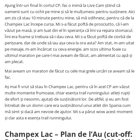
Ajung într-un final în cortul CP, fac o inimă la Live Cam știind că
oamenii sunt cu ochii pe mine și să le mulțumesc pentru susținere. Aici
am zis că stau 10 minute pentru mine, să mă odihnesc, pentru că de la
Champex Lac începe cursa. Mi s-a făcut poftă de prosciutto, că l-am
văzut pe masă, și am luat din el în speranța că îmi va repara stomacul.
Îmi era foame și trebuia să-i dau ceva. Mi s-a făcut poftă de ciorbă de
perișoare, dar de unde să iau așa ceva la ora asta? Am stat, m-am uitat
pe mesaje, m-am încărcat cu ceva energie, am scos ultima foaie cu
ultimul maraton pe care-l mai aveam de făcut, am alimentat cu apă și
am plecat.
Mai aveam un maraton de făcut cu cele mai grele urcări ce aveam să le
fac.
Aș mai fi vrut să stau în Champex Lac, pentru că în acel CP am văzut
multe momente frumoase, chiar esența trail runningului: atleți rupți
de efort și nesomn, ajutați de susținătorii lor. De altfel, și eu am fost
întrebat de un domn care era susținătorul unui atlet din Spania cum
mă simt și dacă am nevoie de ajutor. Mi s-a părut wow acest moment
și clar asta e esența trail runningului.
Champex Lac – Plan de l’Au (cut-off: