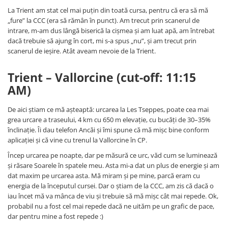
La Trient am stat cel mai puțin din toată cursa, pentru că era să mă
„fure” la CCC (era să rămân în punct). Am trecut prin scanerul de
intrare, m-am dus lângă biserică la cișmea și am luat apă, am întrebat
dacă trebuie să ajung în cort, mi s-a spus „nu”, și am trecut prin
scanerul de ieșire. Atât aveam nevoie de la Trient.
Trient – Vallorcine (cut-off: 11:15
AM)
De aici știam ce mă așteaptă: urcarea la Les Tseppes, poate cea mai
grea urcare a traseului, 4 km cu 650 m elevație, cu bucăți de 30–35%
înclinație. Îi dau telefon Ancăi și îmi spune că mă mișc bine conform
aplicației și că vine cu trenul la Vallorcine în CP.
Încep urcarea pe noapte, dar pe măsură ce urc, văd cum se luminează
și răsare Soarele în spatele meu. Asta mi-a dat un plus de energie și am
dat maxim pe urcarea asta. Mă miram și pe mine, parcă eram cu
energia de la începutul cursei. Dar o știam de la CCC, am zis că dacă o
iau încet mă va mânca de viu și trebuie să mă mișc cât mai repede. Ok,
probabil nu a fost cel mai repede dacă ne uităm pe un grafic de pace,
dar pentru mine a fost repede :)