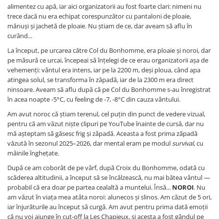
alimentez cu apă, iar aici organizatorii au fost foarte clari: nimeni nu
trece dacă nu era echipat corespunzător cu pantaloni de ploaie,
mănuși și jachetă de ploaie. Nu știam de ce, dar aveam să aflu în
curând...
La început, pe urcarea către Col du Bonhomme, era ploaie și noroi, dar
pe măsură ce urcai, începeai să înțelegi de ce erau organizatorii așa de
vehemenți: vântul era intens, iar pe la 2200 m, deși ploua, când apa
atingea solul, se transforma în zăpadă, iar de la 2300 m era direct
ninsoare. Aveam să aflu după că pe Col du Bonhomme s-au înregistrat
în acea noapte -5°C, cu feeling de -7, -8°C din cauza vântului.
Am avut noroc că știam terenul, cel puțin din punct de vedere vizual,
pentru că am văzut niște clipuri pe YouTube înainte de cursă, dar nu
mă așteptam să găsesc frig și zăpadă. Aceasta a fost prima zăpadă
văzută în sezonul 2025–2026, dar mental eram pe modul
survival
, cu
mâinile înghețate.
După ce am coborât de pe vârf, după Croix du Bonhomme, odată cu
scăderea altitudinii, a început să se încălzească, nu mai bătea vântul —
probabil că era doar pe partea cealaltă a muntelui. Însă...
NOROI
. Nu
am văzut în viața mea atâta noroi: alunecos și slinos. Am căzut de 5 ori,
iar înjurăturile au început să curgă. Am avut pentru prima dată emoții
că nu voi ajunge în cut-off la Les Chapieux, și acesta a fost gândul pe