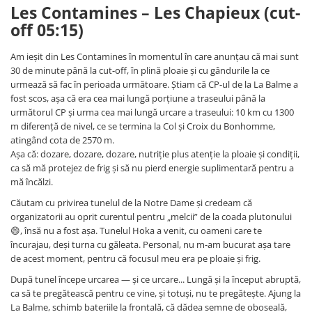
Les Contamines – Les Chapieux (cut-
off 05:15)
Am ieșit din Les Contamines în momentul în care anunțau că mai sunt
30 de minute până la cut-off, în plină ploaie și cu gândurile la ce
urmează să fac în perioada următoare. Știam că CP-ul de la La Balme a
fost scos, așa că era cea mai lungă porțiune a traseului până la
următorul CP și urma cea mai lungă urcare a traseului: 10 km cu 1300
m diferență de nivel, ce se termina la Col și Croix du Bonhomme,
atingând cota de 2570 m.
Așa că: dozare, dozare, dozare, nutriție plus atenție la ploaie și condiții,
ca să mă protejez de frig și să nu pierd energie suplimentară pentru a
mă încălzi.
Căutam cu privirea tunelul de la Notre Dame și credeam că
organizatorii au oprit curentul pentru „melcii” de la coada plutonului
😄, însă nu a fost așa. Tunelul Hoka a venit, cu oameni care te
încurajau, deși turna cu găleata. Personal, nu m-am bucurat așa tare
de acest moment, pentru că focusul meu era pe ploaie și frig.
După tunel începe urcarea — și ce urcare... Lungă și la început abruptă,
ca să te pregătească pentru ce vine, și totuși, nu te pregătește. Ajung la
La Balme, schimb bateriile la frontală, că dădea semne de oboseală,