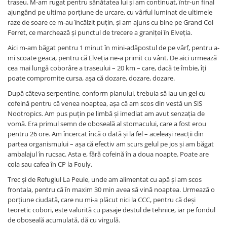
traseu. M-am rugat pentru sănătatea lui și am continuat, într-un final
ajungând pe ultima porțiune de urcare, cu vârful luminat de ultimele
raze de soare ce m-au încălzit puțin, și am ajuns cu bine pe Grand Col
Ferret, ce marchează și punctul de trecere a graniței în Elveția.
Aici m-am băgat pentru 1 minut în mini-adăpostul de pe vârf, pentru a-
mi scoate geaca, pentru că Elveția ne-a primit cu vânt. De aici urmează
cea mai lungă coborâre a traseului – 20 km – care, dacă te îmbie, îți
poate compromite cursa, așa că dozare, dozare, dozare.
După câteva serpentine, conform planului, trebuia să iau un gel cu
cofeină pentru că venea noaptea, așa că am scos din vestă un SiS
Nootropics. Am pus puțin pe limbă și imediat am avut senzația de
vomă. Era primul semn de oboseală al stomacului, care a fost erou
pentru 26 ore. Am încercat încă o dată și la fel – aceleași reacții din
partea organismului – așa că efectiv am scurs gelul pe jos și am băgat
ambalajul în rucsac. Asta e, fără cofeină în a doua noapte. Poate are
cola sau cafea în CP la Fouly.
Trec și de Refugiul La Peule, unde am alimentat cu apă și am scos
frontala, pentru că în maxim 30 min avea să vină noaptea. Urmează o
porțiune ciudată, care nu mi-a plăcut nici la CCC, pentru că deși
teoretic cobori, este valurită cu pasaje destul de tehnice, iar pe fondul
de oboseală acumulată, dă cu virgulă.