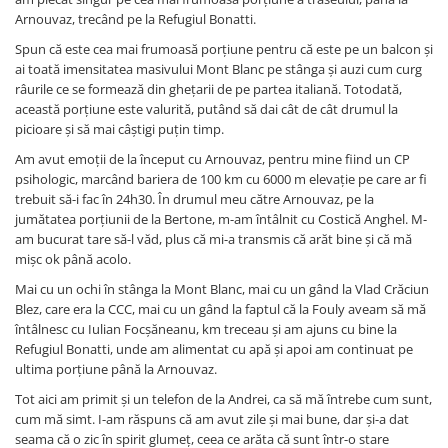
Arnouvaz, trecând pe la Refugiul Bonatti.
Spun că este cea mai frumoasă porțiune pentru că este pe un balcon și
ai toată imensitatea masivului Mont Blanc pe stânga și auzi cum curg
râurile ce se formează din ghețarii de pe partea italiană. Totodată,
această porțiune este valurită, putând să dai cât de cât drumul la
picioare și să mai câștigi puțin timp.
Am avut emoții de la început cu Arnouvaz, pentru mine fiind un CP
psihologic, marcând bariera de 100 km cu 6000 m elevație pe care ar fi
trebuit să-i fac în 24h30. În drumul meu către Arnouvaz, pe la
jumătatea porțiunii de la Bertone, m-am întâlnit cu Costică Anghel. M-
am bucurat tare să-l văd, plus că mi-a transmis că arăt bine și că mă
mișc ok până acolo.
Mai cu un ochi în stânga la Mont Blanc, mai cu un gând la Vlad Crăciun
Blez, care era la CCC, mai cu un gând la faptul că la Fouly aveam să mă
întâlnesc cu Iulian Focșăneanu, km treceau și am ajuns cu bine la
Refugiul Bonatti, unde am alimentat cu apă și apoi am continuat pe
ultima porțiune până la Arnouvaz.
Tot aici am primit și un telefon de la Andrei, ca să mă întrebe cum sunt,
cum mă simt. I-am răspuns că am avut zile și mai bune, dar și-a dat
seama că o zic în spirit glumeț, ceea ce arăta că sunt într-o stare