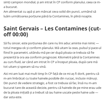
simți campion mondial, și am intrat în CP conform planului, ceea ce m-
a bucurat.
Am alimentat cu apă și am mâncat ceva solid din punct, urmând să
luăm următoarea porțiune până la Contamines, în plină noapte.
Saint Gervais – Les Contamines (cut-
off 00:00)
Să fiu sincer, este porțiunea din care nu îmi aduc aminte mai nimic —
totul mergea ok și conform planului. Mă uitam la ceas, pulsul și pace-ul
fiind în parametri, uitându-mă pe cer după ploaia ce trebuia să fie
prezentă la ora aia conform prognozei. Kilometrii până la Contamines
au curs fluid, iar când am intrat în CP a început ploaia, după care mă
tot uitam și speram să nu vină.
Aici mi-am luat mai mult timp în CP față de ce mi-aș fi dorit, pentru că
m-am îmbrăcat cu toate hainele posibile din rucsac, inclusiv mănuși.
Din punct de vedere strategic, a fost ce trebuia să fac, însă nu m-am
bucurat tare de această decizie, pentru că hainele de pe mine erau ude
de la ploaia inițială și a trebuit să iau haine uscate peste haine ude —
dar asta este.