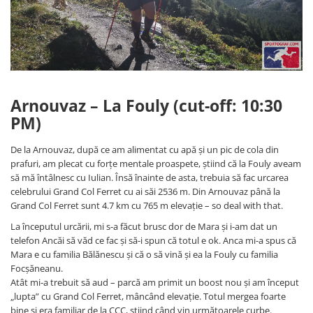
Arnouvaz – La Fouly (cut-off: 10:30
PM)
De la Arnouvaz, după ce am alimentat cu apă și un pic de cola din
prafuri, am plecat cu forțe mentale proaspete, știind că la Fouly aveam
să mă întâlnesc cu Iulian. Însă înainte de asta, trebuia să fac urcarea
celebrului Grand Col Ferret cu ai săi 2536 m. Din Arnouvaz până la
Grand Col Ferret sunt 4.7 km cu 765 m elevație – so deal with that.
La începutul urcării, mi s-a făcut brusc dor de Mara și i-am dat un
telefon Ancăi să văd ce fac și să-i spun că totul e ok. Anca mi-a spus că
Mara e cu familia Bălănescu și că o să vină și ea la Fouly cu familia
Focșăneanu.
Atât mi-a trebuit să aud – parcă am primit un boost nou și am început
„lupta” cu Grand Col Ferret, mâncând elevație. Totul mergea foarte
bine și era familiar de la CCC, știind când vin următoarele curbe.