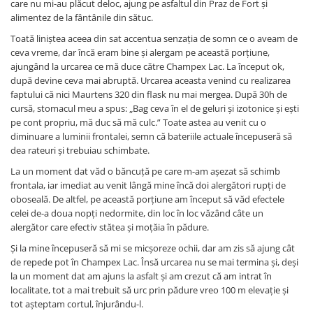
care nu mi-au plăcut deloc, ajung pe asfaltul din Praz de Fort și
alimentez de la fântânile din sătuc.
Toată liniștea aceea din sat accentua senzația de somn ce o aveam de
ceva vreme, dar încă eram bine și alergam pe această porțiune,
ajungând la urcarea ce mă duce către Champex Lac. La început ok,
după devine ceva mai abruptă. Urcarea aceasta venind cu realizarea
faptului că nici Maurtens 320 din flask nu mai mergea. După 30h de
cursă, stomacul meu a spus: „Bag ceva în el de geluri și izotonice și ești
pe cont propriu, mă duc să mă culc.” Toate astea au venit cu o
diminuare a luminii frontalei, semn că bateriile actuale începuseră să
dea rateuri și trebuiau schimbate.
La un moment dat văd o băncuță pe care m-am așezat să schimb
frontala, iar imediat au venit lângă mine încă doi alergători rupți de
oboseală. De altfel, pe această porțiune am început să văd efectele
celei de-a doua nopți nedormite, din loc în loc văzând câte un
alergător care efectiv stătea și moțăia în pădure.
Și la mine începuseră să mi se micșoreze ochii, dar am zis să ajung cât
de repede pot în Champex Lac. Însă urcarea nu se mai termina și, deși
la un moment dat am ajuns la asfalt și am crezut că am intrat în
localitate, tot a mai trebuit să urc prin pădure vreo 100 m elevație și
tot așteptam cortul, înjurându-l.