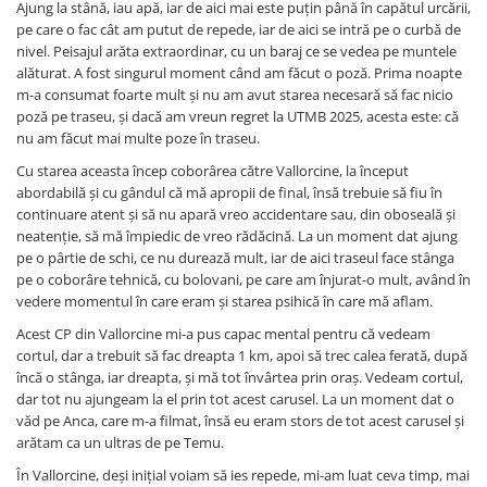
Ajung la stână, iau apă, iar de aici mai este puțin până în capătul urcării,
pe care o fac cât am putut de repede, iar de aici se intră pe o curbă de
nivel. Peisajul arăta extraordinar, cu un baraj ce se vedea pe muntele
alăturat. A fost singurul moment când am făcut o poză. Prima noapte
m-a consumat foarte mult și nu am avut starea necesară să fac nicio
poză pe traseu, și dacă am vreun regret la UTMB 2025, acesta este: că
nu am făcut mai multe poze în traseu.
Cu starea aceasta încep coborârea către Vallorcine, la început
abordabilă și cu gândul că mă apropii de final, însă trebuie să fiu în
continuare atent și să nu apară vreo accidentare sau, din oboseală și
neatenție, să mă împiedic de vreo rădăcină. La un moment dat ajung
pe o pârtie de schi, ce nu durează mult, iar de aici traseul face stânga
pe o coborâre tehnică, cu bolovani, pe care am înjurat-o mult, având în
vedere momentul în care eram și starea psihică în care mă aflam.
Acest CP din Vallorcine mi-a pus capac mental pentru că vedeam
cortul, dar a trebuit să fac dreapta 1 km, apoi să trec calea ferată, după
încă o stânga, iar dreapta, și mă tot învârtea prin oraș. Vedeam cortul,
dar tot nu ajungeam la el prin tot acest carusel. La un moment dat o
văd pe Anca, care m-a filmat, însă eu eram stors de tot acest carusel și
arătam ca un ultras de pe Temu.
În Vallorcine, deși inițial voiam să ies repede, mi-am luat ceva timp, mai