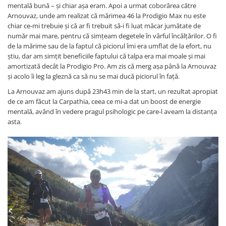
mentală bună – și chiar așa eram. Apoi a urmat coborârea către
Arnouvaz, unde am realizat că mărimea 46 la Prodigio Max nu este
chiar ce-mi trebuie și că ar fi trebuit să-i fi luat măcar jumătate de
număr mai mare, pentru că simțeam degetele în vârful încălțărilor. O fi
de la mărime sau de la faptul că piciorul îmi era umflat de la efort, nu
știu, dar am simțit beneficiile faptului că talpa era mai moale și mai
amortizată decât la Prodigio Pro. Am zis că merg așa până la Arnouvaz
și acolo îi leg la gleznă ca să nu se mai ducă piciorul în față.
La Arnouvaz am ajuns după 23h43 min de la start, un rezultat apropiat
de ce am făcut la Carpathia, ceea ce mi-a dat un boost de energie
mentală, având în vedere pragul psihologic pe care-l aveam la distanța
asta.