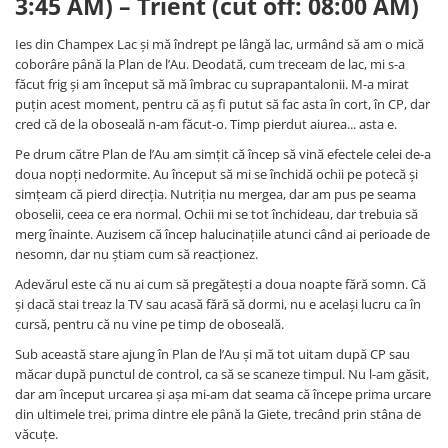
3:45 AM) – Trient (cut off: 08:00 AM)
Ies din Champex Lac și mă îndrept pe lângă lac, urmând să am o mică
coborâre până la Plan de l’Au. Deodată, cum treceam de lac, mi s-a
făcut frig și am început să mă îmbrac cu suprapantalonii. M-a mirat
puțin acest moment, pentru că aș fi putut să fac asta în cort, în CP, dar
cred că de la oboseală n-am făcut-o. Timp pierdut aiurea... asta e.
Pe drum către Plan de l’Au am simțit că încep să vină efectele celei de-a
doua nopți nedormite. Au început să mi se închidă ochii pe potecă și
simțeam că pierd direcția. Nutriția nu mergea, dar am pus pe seama
oboselii, ceea ce era normal. Ochii mi se tot închideau, dar trebuia să
merg înainte. Auzisem că încep halucinațiile atunci când ai perioade de
nesomn, dar nu știam cum să reacționez.
Adevărul este că nu ai cum să pregătești a doua noapte fără somn. Că
și dacă stai treaz la TV sau acasă fără să dormi, nu e același lucru ca în
cursă, pentru că nu vine pe timp de oboseală.
Sub această stare ajung în Plan de l’Au și mă tot uitam după CP sau
măcar după punctul de control, ca să se scaneze timpul. Nu l-am găsit,
dar am început urcarea și așa mi-am dat seama că începe prima urcare
din ultimele trei, prima dintre ele până la Giete, trecând prin stâna de
văcuțe.