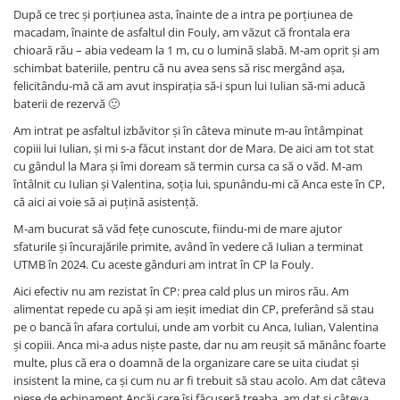
După ce trec și porțiunea asta, înainte de a intra pe porțiunea de
macadam, înainte de asfaltul din Fouly, am văzut că frontala era
chioară rău – abia vedeam la 1 m, cu o lumină slabă. M-am oprit și am
schimbat bateriile, pentru că nu avea sens să risc mergând așa,
felicitându-mă că am avut inspirația să-i spun lui Iulian să-mi aducă
baterii de rezervă 🙂
Am intrat pe asfaltul izbăvitor și în câteva minute m-au întâmpinat
copiii lui Iulian, și mi s-a făcut instant dor de Mara. De aici am tot stat
cu gândul la Mara și îmi doream să termin cursa ca să o văd. M-am
întâlnit cu Iulian și Valentina, soția lui, spunându-mi că Anca este în CP,
că aici ai voie să ai puțină asistență.
M-am bucurat să văd fețe cunoscute, fiindu-mi de mare ajutor
sfaturile și încurajările primite, având în vedere că Iulian a terminat
UTMB în 2024. Cu aceste gânduri am intrat în CP la Fouly.
Aici efectiv nu am rezistat în CP: prea cald plus un miros rău. Am
alimentat repede cu apă și am ieșit imediat din CP, preferând să stau
pe o bancă în afara cortului, unde am vorbit cu Anca, Iulian, Valentina
și copiii. Anca mi-a adus niște paste, dar nu am reușit să mănânc foarte
multe, plus că era o doamnă de la organizare care se uita ciudat și
insistent la mine, ca și cum nu ar fi trebuit să stau acolo. Am dat câteva
piese de echipament Ancăi care își făcuseră treaba, am dat și câteva