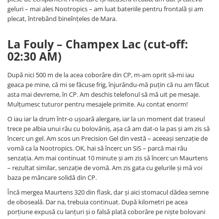
geluri – mai ales Nootropics – am luat bateriile pentru frontală și am
plecat, întrebând bineînțeles de Mara.
La Fouly – Champex Lac (cut-off:
02:30 AM)
După nici 500 m de la acea coborâre din CP, m-am oprit să-mi iau
geaca pe mine, că mi se făcuse frig, înjurându-mă puțin că nu am făcut
asta mai devreme, în CP. Am deschis telefonul să mă uit pe mesaje.
Mulțumesc tuturor pentru mesajele primite. Au contat enorm!
O iau iar la drum într-o ușoară alergare, iar la un moment dat traseul
trece pe albia unui râu cu bolovăniș, așa că am dat-o la pas și am zis să
încerc un gel. Am scos un Precision Gel din vestă – aceeași senzație de
vomă ca la Nootropics. OK, hai să încerc un SiS – parcă mai rău
senzația. Am mai continuat 10 minute și am zis să încerc un Maurtens
– rezultat similar, senzație de vomă. Am zis gata cu gelurile și mă voi
baza pe mâncare solidă din CP.
Încă mergea Maurtens 320 din flask, dar și aici stomacul dădea semne
de oboseală. Dar na, trebuia continuat. După kilometri pe acea
porțiune expusă cu lanțuri și o falsă plată coborâre pe niște bolovani