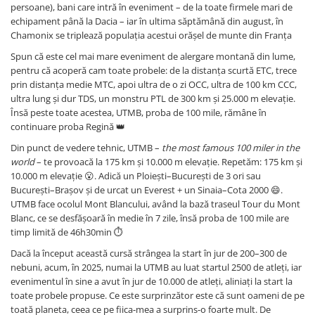
persoane), bani care intră în eveniment – de la toate firmele mari de
Barbati
echipament până la Dacia – iar în ultima săptămână din august, în
Chamonix se triplează populația acestui orășel de munte din Franța
Femei
Spun că este cel mai mare eveniment de alergare montană din lume,
Copii
pentru că acoperă cam toate probele: de la distanța scurtă ETC, trece
Jachete Softshell
prin distanța medie MTC, apoi ultra de o zi OCC, ultra de 100 km CCC,
Barbati
ultra lung și dur TDS, un monstru PTL de 300 km și 25.000 m elevație.
Însă peste toate acestea, UTMB, proba de 100 mile, rămâne în
Femei
continuare proba Regină 👑
Copii
Din punct de vedere tehnic, UTMB –
the most famous 100 miler in the
Sepci/Vizere
world
– te provoacă la 175 km și 10.000 m elevație. Repetăm: 175 km și
10.000 m elevație 😮. Adică un Ploiești–București de 3 ori sau
București–Brașov și de urcat un Everest + un Sinaia–Cota 2000 😄.
UTMB face ocolul Mont Blancului, având la bază traseul Tour du Mont
Blanc, ce se desfășoară în medie în 7 zile, însă proba de 100 mile are
timp limită de 46h30min ⏱️
Dacă la început această cursă strângea la start în jur de 200–300 de
nebuni, acum, în 2025, numai la UTMB au luat startul 2500 de atleți, iar
evenimentul în sine a avut în jur de 10.000 de atleți, aliniați la start la
toate probele propuse. Ce este surprinzător este că sunt oameni de pe
toată planeta, ceea ce pe fiica-mea a surprins-o foarte mult. De