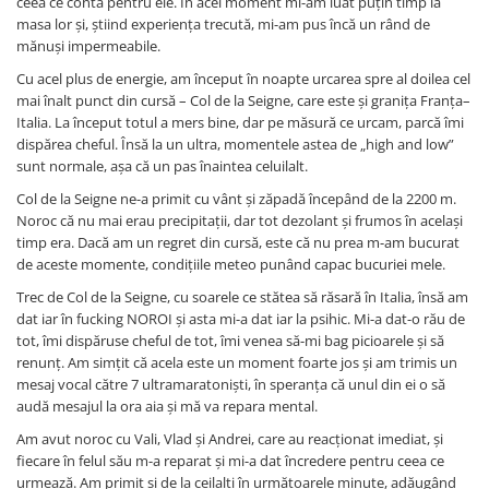
ceea ce conta pentru ele. În acel moment mi-am luat puțin timp la
masa lor și, știind experiența trecută, mi-am pus încă un rând de
mănuși impermeabile.
Cu acel plus de energie, am început în noapte urcarea spre al doilea cel
mai înalt punct din cursă – Col de la Seigne, care este și granița Franța–
Italia. La început totul a mers bine, dar pe măsură ce urcam, parcă îmi
dispărea cheful. Însă la un ultra, momentele astea de „high and low”
sunt normale, așa că un pas înaintea celuilalt.
Col de la Seigne ne-a primit cu vânt și zăpadă începând de la 2200 m.
Noroc că nu mai erau precipitații, dar tot dezolant și frumos în același
timp era. Dacă am un regret din cursă, este că nu prea m-am bucurat
de aceste momente, condițiile meteo punând capac bucuriei mele.
Trec de Col de la Seigne, cu soarele ce stătea să răsară în Italia, însă am
dat iar în fucking NOROI și asta mi-a dat iar la psihic. Mi-a dat-o rău de
tot, îmi dispăruse cheful de tot, îmi venea să-mi bag picioarele și să
renunț. Am simțit că acela este un moment foarte jos și am trimis un
mesaj vocal către 7 ultramaratoniști, în speranța că unul din ei o să
audă mesajul la ora aia și mă va repara mental.
Am avut noroc cu Vali, Vlad și Andrei, care au reacționat imediat, și
fiecare în felul său m-a reparat și mi-a dat încredere pentru ceea ce
urmează. Am primit și de la ceilalți în următoarele minute, adăugând