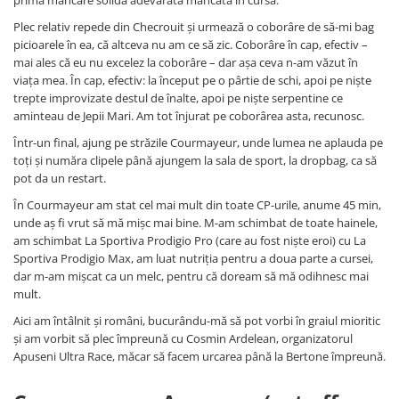
Plec relativ repede din Checrouit și urmează o coborâre de să-mi bag
picioarele în ea, că altceva nu am ce să zic. Coborâre în cap, efectiv –
mai ales că eu nu excelez la coborâre – dar așa ceva n-am văzut în
viața mea. În cap, efectiv: la început pe o pârtie de schi, apoi pe niște
trepte improvizate destul de înalte, apoi pe niște serpentine ce
aminteau de Jepii Mari. Am tot înjurat pe coborârea asta, recunosc.
Într-un final, ajung pe străzile Courmayeur, unde lumea ne aplauda pe
toți și număra clipele până ajungem la sala de sport, la dropbag, ca să
pot da un restart.
În Courmayeur am stat cel mai mult din toate CP-urile, anume 45 min,
unde aș fi vrut să mă mișc mai bine. M-am schimbat de toate hainele,
am schimbat La Sportiva Prodigio Pro (care au fost niște eroi) cu La
Sportiva Prodigio Max, am luat nutriția pentru a doua parte a cursei,
dar m-am mișcat ca un melc, pentru că doream să mă odihnesc mai
mult.
Aici am întâlnit și români, bucurându-mă să pot vorbi în graiul mioritic
și am vorbit să plec împreună cu Cosmin Ardelean, organizatorul
Apuseni Ultra Race, măcar să facem urcarea până la Bertone împreună.