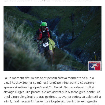
La un moment dat, m-am oprit pentru câteva momente să pun o
bluză Rockay Zephyr cu mânecă lungă pe mine, pentru că soarele
apunea și se lăsa frigul pe Grand Col Ferret. Dar nu a durat mult și
elevația curgea. Din păcate, aici am asistat și la o scenă grea, pentru că
unul dintre alergători era tras pe dreapta, avariat serios, cu palpitații la
inimă, fiind necesară intervenția elicopterului pentru a-l extrage din