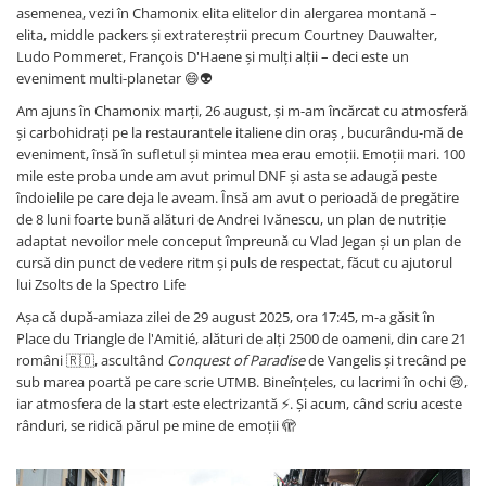
asemenea, vezi în Chamonix elita elitelor din alergarea montană –
elita, middle packers și extratereștrii precum Courtney Dauwalter,
Ludo Pommeret, François D'Haene și mulți alții – deci este un
eveniment multi-planetar 😄👽
Am ajuns în Chamonix marți, 26 august, și m-am încărcat cu atmosferă
și carbohidrați pe la restaurantele italiene din oraș , bucurându-mă de
eveniment, însă în sufletul și mintea mea erau emoții. Emoții mari. 100
mile este proba unde am avut primul DNF și asta se adaugă peste
îndoielile pe care deja le aveam. Însă am avut o perioadă de pregătire
de 8 luni foarte bună alături de Andrei Ivănescu, un plan de nutriție
adaptat nevoilor mele conceput împreună cu Vlad Jegan și un plan de
cursă din punct de vedere ritm și puls de respectat, făcut cu ajutorul
lui Zsolts de la Spectro Life
Așa că după-amiaza zilei de 29 august 2025, ora 17:45, m-a găsit în
Place du Triangle de l'Amitié, alături de alți 2500 de oameni, din care 21
români 🇷🇴, ascultând
Conquest of Paradise
de Vangelis și trecând pe
sub marea poartă pe care scrie UTMB. Bineînțeles, cu lacrimi în ochi 😢,
iar atmosfera de la start este electrizantă ⚡. Și acum, când scriu aceste
rânduri, se ridică părul pe mine de emoții 🫣