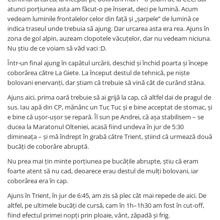
atunci porțiunea asta am făcut-o pe înserat, deci pe lumină. Acum
vedeam luminile frontalelor celor din față și „șarpele” de lumină ce
indica traseul unde trebuia să ajung. Dar urcarea asta era rea. Ajuns în
zona de gol alpin, auzeam clopotele văcuțelor, dar nu vedeam niciuna.
Nu știu de ce voiam să văd vaci :D.
Într-un final ajung în capătul urcării, deschid și închid poarta și începe
coborârea către La Giete. La început destul de tehnică, pe niște
bolovani enervanți, dar știam că trebuie să vină cât de curând stâna.
Ajuns aici, prima oară trebuie să ai grijă la cap, că altfel dai de pragul de
sus. Iau apă din CP, mănânc un Tuc Tuc și e bine acceptat de stomac, și
e bine că ușor-ușor se repară. Îl sun pe Andrei, că așa stabilisem – se
ducea la Maratonul Olteniei, acasă fiind undeva în jur de 5:30
dimineața – și mă îndrept în grabă către Trient, știind că urmează două
bucăți de coborâre abruptă.
Nu prea mai țin minte porțiunea pe bucățile abrupte, știu că eram
foarte atent să nu cad, deoarece erau destul de mulți bolovani, iar
coborârea era în cap.
Ajuns în Trient, în jur de 6:45, am zis să plec cât mai repede de aici. De
altfel, pe ultimele bucăți de cursă, cam în 1h–1h30 am fost în cut-off,
fiind efectul primei nopți prin ploaie, vânt, zăpadă și frig.