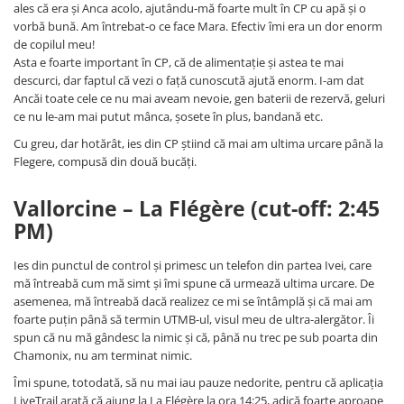
ales că era și Anca acolo, ajutându-mă foarte mult în CP cu apă și o
vorbă bună. Am întrebat-o ce face Mara. Efectiv îmi era un dor enorm
de copilul meu!
Asta e foarte important în CP, că de alimentație și astea te mai
descurci, dar faptul că vezi o față cunoscută ajută enorm. I-am dat
Ancăi toate cele ce nu mai aveam nevoie, gen baterii de rezervă, geluri
ce nu le-am mai putut mânca, șosete în plus, bandană etc.
Cu greu, dar hotărât, ies din CP știind că mai am ultima urcare până la
Flegere, compusă din două bucăți.
Vallorcine – La Flégère (cut-off: 2:45
PM)
Ies din punctul de control și primesc un telefon din partea Ivei, care
mă întreabă cum mă simt și îmi spune că urmează ultima urcare. De
asemenea, mă întreabă dacă realizez ce mi se întâmplă și că mai am
foarte puțin până să termin UTMB-ul, visul meu de ultra-alergător. Îi
spun că nu mă gândesc la nimic și că, până nu trec pe sub poarta din
Chamonix, nu am terminat nimic.
Îmi spune, totodată, să nu mai iau pauze nedorite, pentru că aplicația
LiveTrail arată că ajung la La Flégère la ora 14:25, adică foarte aproape