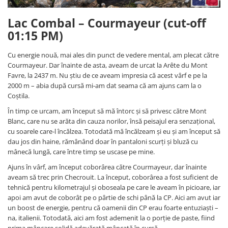
Lac Combal – Courmayeur (cut-off
01:15 PM)
Cu energie nouă, mai ales din punct de vedere mental, am plecat către
Courmayeur. Dar înainte de asta, aveam de urcat la Arête du Mont
Favre, la 2437 m. Nu știu de ce aveam impresia că acest vârf e pe la
2000 m – abia după cursă mi-am dat seama că am ajuns cam la o
Coștila.
În timp ce urcam, am început să mă întorc și să privesc către Mont
Blanc, care nu se arăta din cauza norilor, însă peisajul era senzațional,
cu soarele care-l încălzea. Totodată mă încălzeam și eu și am început să
dau jos din haine, rămânând doar în pantaloni scurți și bluză cu
mânecă lungă, care între timp se uscase pe mine.
Ajuns în vârf, am început coborârea către Courmayeur, dar înainte
aveam să trec prin Checrouit. La început, coborârea a fost suficient de
tehnică pentru kilometrajul și oboseala pe care le aveam în picioare, iar
apoi am avut de coborât pe o pârtie de schi până la CP. Aici am avut iar
un boost de energie, pentru că oamenii din CP erau foarte entuziaști –
na, italienii. Totodată, aici am fost ademenit la o porție de paste, fiind
prima mâncare solidă adevărată mâncată în cursă.