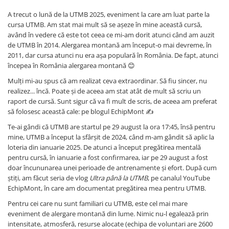
Femei
A trecut o lună de la UTMB 2025, eveniment la care am luat parte la
Copii
cursa UTMB. Am stat mai mult să se așeze în mine această cursă,
Parazapezi
având în vedere că este tot ceea ce mi-am dorit atunci când am auzit
de UTMB în 2014. Alergarea montană am început-o mai devreme, în
Barbati
2011, dar cursa atunci nu era așa populară în România. De fapt, atunci
Femei
începea în România alergarea montană 😊
Copii
Mulți mi-au spus că am realizat ceva extraordinar. Să fiu sincer, nu
Jachete Ski/Snowboard
realizez... încă. Poate și de aceea am stat atât de mult să scriu un
raport de cursă. Sunt sigur că va fi mult de scris, de aceea am preferat
Barbati
să folosesc această cale: pe blogul EchipMont ✍️
Femei
Te-ai gândi că UTMB are startul pe 29 august la ora 17:45, însă pentru
Sosete
mine, UTMB a început la sfârșit de 2024, când m-am gândit să aplic la
Alergare
loteria din ianuarie 2025. De atunci a început pregătirea mentală
pentru cursă, în ianuarie a fost confirmarea, iar pe 29 august a fost
Ciclism
doar încununarea unei perioade de antrenamente și efort. După cum
Drumetie
știți, am făcut seria de vlog
Ultra până la UTMB
, pe canalul YouTube
Tricouri/Bluze
EchipMont, în care am documentat pregătirea mea pentru UTMB.
Barbati
Pentru cei care nu sunt familiari cu UTMB, este cel mai mare
eveniment de alergare montană din lume. Nimic nu-l egalează prin
Femei
intensitate, atmosferă, resurse alocate (echipa de voluntari are 2600
Veste