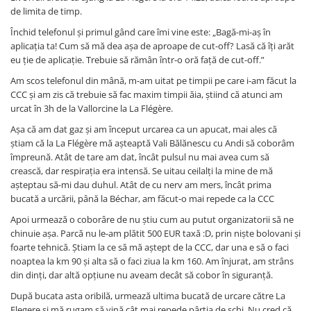
de limita de timp.
Închid telefonul și primul gând care îmi vine este: „Bagă-mi-aș în
aplicația ta! Cum să mă dea așa de aproape de cut-off? Lasă că îți arăt
eu ție de aplicație. Trebuie să rămân într-o oră față de cut-off.”
Am scos telefonul din mână, m-am uitat pe timpii pe care i-am făcut la
CCC și am zis că trebuie să fac maxim timpii ăia, știind că atunci am
urcat în 3h de la Vallorcine la La Flégère.
Așa că am dat gaz și am început urcarea ca un apucat, mai ales că
știam că la La Flégère mă așteaptă Vali Bălănescu cu Andi să coborâm
împreună. Atât de tare am dat, încât pulsul nu mai avea cum să
crească, dar respirația era intensă. Se uitau ceilalți la mine de mă
așteptau să-mi dau duhul. Atât de cu nerv am mers, încât prima
bucată a urcării, până la Béchar, am făcut-o mai repede ca la CCC
Apoi urmează o coborâre de nu știu cum au putut organizatorii să ne
chinuie așa. Parcă nu le-am plătit 500 EUR taxă :D, prin niște bolovani și
foarte tehnică. Știam la ce să mă aștept de la CCC, dar una e să o faci
noaptea la km 90 și alta să o faci ziua la km 160. Am înjurat, am strâns
din dinți, dar altă opțiune nu aveam decât să cobor în siguranță.
După bucata asta oribilă, urmează ultima bucată de urcare către La
Flegere și mă rugam să vină cât mai repede pârtia de schi. Nu cred că