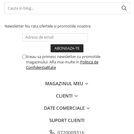
Barbati
Femei
Copii
Newsletter
Nu rata ofertele si promotiile noastre
Jachete Softshell
Barbati
Femei
Vreau sa primesc newsletter cu promotiile
Copii
magazinului. Afla mai multe in
Politica de
Sepci/Vizere
Confidentialitate
MAGAZINUL MEU
CLIENTI
DATE COMERCIALE
SUPORT CLIENTI
0720009316