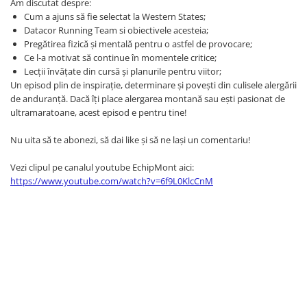
Am discutat despre:
Femei
Cum a ajuns să fie selectat la Western States;
Copii
Datacor Running Team si obiectivele acesteia;
Parazapezi
Pregătirea fizică și mentală pentru o astfel de provocare;
Ce l-a motivat să continue în momentele critice;
Barbati
Lecții învățate din cursă și planurile pentru viitor;
Femei
Un episod plin de inspirație, determinare și povești din culisele alergării
de anduranță. Dacă îți place alergarea montană sau ești pasionat de
Copii
ultramaratoane, acest episod e pentru tine!
Jachete Ski/Snowboard
Barbati
Nu uita să te abonezi, să dai like și să ne lași un comentariu!
Femei
Vezi clipul pe canalul youtube EchipMont aici:
Sosete
https://www.youtube.com/watch?v=6f9L0KlcCnM
Alergare
Ciclism
Drumetie
Tricouri/Bluze
Barbati
Femei
Veste