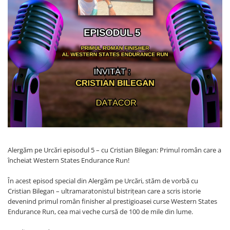
Hidratare
Barbati
Rucsacuri Alergare
Femei
Accesorii alergare
Copii
Centuri Alergare
Jachete Puf
Genti transport echipament
Barbati
Femei
Nutritie
Jachete Polar
Bauturi Refacere
Barbati
Geluri Energizante Beta Fuel
Femei
Geluri Energizante Izotonice
Copii
Manusi
Alergăm pe Urcări episodul 5 – cu Cristian Bilegan: Primul român care a
încheiat Western States Endurance Run!
Barbati
Femei
În acest episod special din Alergăm pe Urcări, stăm de vorbă cu
Cristian Bilegan – ultramaratonistul bistrițean care a scris istorie
Copii
devenind primul român finisher al prestigioasei curse Western States
Pantaloni
Endurance Run, cea mai veche cursă de 100 de mile din lume.
Barbati