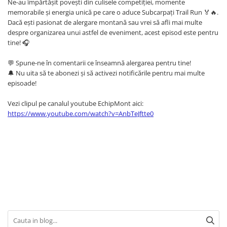
Ne-au împărtășit povești din culisele competiției, momente
Femei
memorabile și energia unică pe care o aduce Subcarpați Trail Run 🏅🔥.
Copii
Dacă ești pasionat de alergare montană sau vrei să afli mai multe
Parazapezi
despre organizarea unui astfel de eveniment, acest episod este pentru
tine! 🎧
Barbati
Femei
💬 Spune-ne în comentarii ce înseamnă alergarea pentru tine!
🔔 Nu uita să te abonezi și să activezi notificările pentru mai multe
Copii
episoade!
Jachete Ski/Snowboard
Barbati
Vezi clipul pe canalul youtube EchipMont aici:
https://www.youtube.com/watch?v=AnbTeJftte0
Femei
Sosete
Alergare
Ciclism
Drumetie
Tricouri/Bluze
Barbati
Femei
Veste