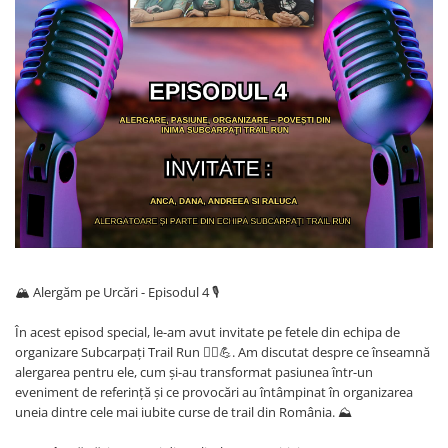
Hidratare
Barbati
Rucsacuri Alergare
Femei
Accesorii alergare
Copii
Centuri Alergare
Jachete Puf
Genti transport echipament
Barbati
Femei
Nutritie
Jachete Polar
Bauturi Refacere
Barbati
Geluri Energizante Beta Fuel
Femei
Geluri Energizante Izotonice
Copii
Manusi
🏔️ Alergăm pe Urcări - Episodul 4 🎙️
Barbati
În acest episod special, le-am avut invitate pe fetele din echipa de
Femei
organizare Subcarpați Trail Run 🏃‍♀️💪. Am discutat despre ce înseamnă
alergarea pentru ele, cum și-au transformat pasiunea într-un
Copii
eveniment de referință și ce provocări au întâmpinat în organizarea
Pantaloni
uneia dintre cele mai iubite curse de trail din România. ⛰️
Barbati