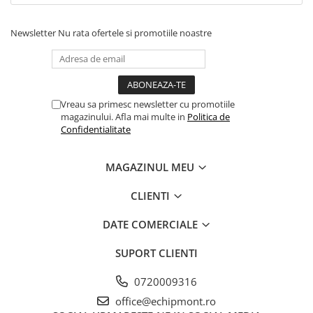
Barbati
Newsletter
Nu rata ofertele si promotiile noastre
Femei
Copii
Jachete Softshell
Barbati
Vreau sa primesc newsletter cu promotiile
Femei
magazinului. Afla mai multe in
Politica de
Confidentialitate
Copii
Sepci/Vizere
MAGAZINUL MEU
CLIENTI
DATE COMERCIALE
SUPORT CLIENTI
0720009316
office@echipmont.ro