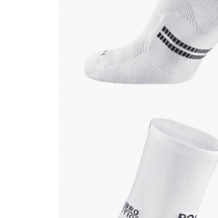
Barbati
Femei
Copii
Jachete Softshell
Barbati
Femei
Copii
Sepci/Vizere