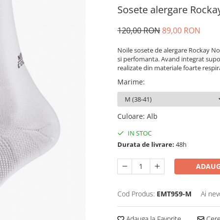
Sosete alergare Rocka
120,00 RON
89,00 RON
Noile sosete de alergare Rockay Nor
si perfomanta. Avand integrat supo
realizate din materiale foarte respir
Marime
:
Culoare
:
Alb
IN STOC
Durata de livrare:
48h
ADAUG
Cod Produs:
EMT959-M
Ai nev
Adauga la Favorite
Cere 