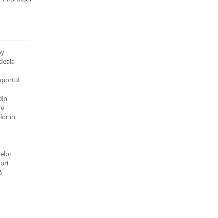
ay
deala
uportul
din
re
lor in
telor
uri
ă