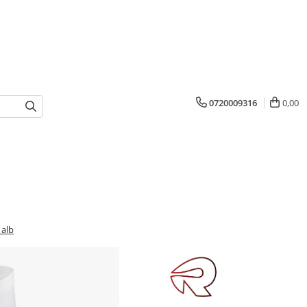
0720009316
0,00
 alb