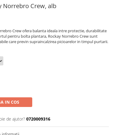
y Norrebro Crew, alb
rebro Crew ofera balanta ideala intre protectie, durabilitate
rtul pentru bolta plantara, Rockay Norrebro Crew sunt
abile care previn supraincalzirea picioarelor in timpul purtarii.
A IN COS
oie de ajutor?
0720009316
informatii