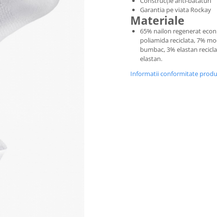
Construcție anti-bataturi
Garantia pe viata Rockay
Materiale
65% nailon regenerat econi
poliamida reciclata, 7% mo
bumbac, 3% elastan recicla
elastan.
Informatii conformitate prod