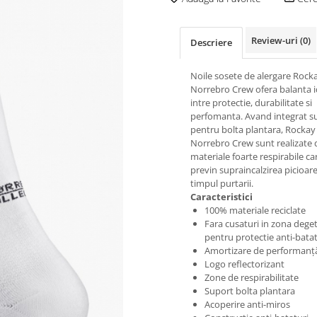
Review-uri
(0)
Descriere
Noile sosete de alergare Rock
Norrebro Crew ofera balanta i
intre protectie, durabilitate si
perfomanta. Avand integrat s
pentru bolta plantara, Rockay
Norrebro Crew sunt realizate 
materiale foarte respirabile ca
previn supraincalzirea picioare
timpul purtarii.
Caracteristici
100% materiale reciclate
Fara cusaturi in zona dege
pentru protectie anti-batat
Amortizare de performanț
Logo reflectorizant
Zone de respirabilitate
Suport bolta plantara
Acoperire anti-miros