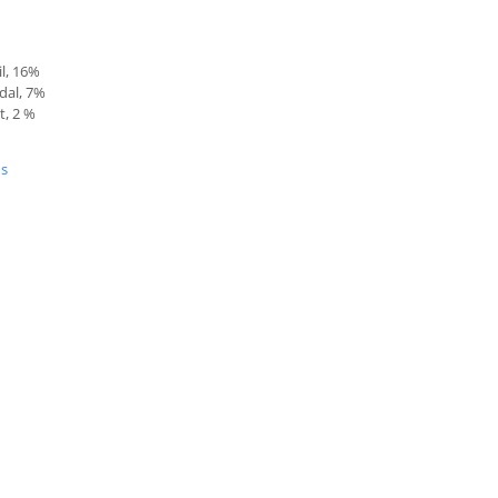
l, 16%
dal, 7%
t, 2 %
us