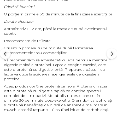
Când să folosim?
O porție în primele 30 de minute de la finalizarea exercițiilor
Durata efectului
Aproximativ 1 – 2 ore, până la masa de după evenimentul
sportiv
Recomandare de utilizare
Utilizați în primele 30 de minute după terminarea
antrenamentelor sau competițiilor.
Vă recomandăm să amestecați cu apă pentru a menține o
digestie rapidă a proteinei. Laptele conține cazeină, care
este o proteină cu digestie lentă. Prepararea băuturii cu
lapte va duce la scăderea ratei generale de digestie a
proteinei.
Acest produs conține proteină din soia. Proteina din soia
este o proteină cu digestie rapidă ce conține spectrul
complet de aminoacizi. Metabolismul este crescut în
primele 30 de minute post-exercițiu. Oferindu-i carbohidrați
și
proteină
beneficiați de o rată de absorbție mai mare în
mușchi datorită raspunsului insulinei inițiat de carbohidrați.