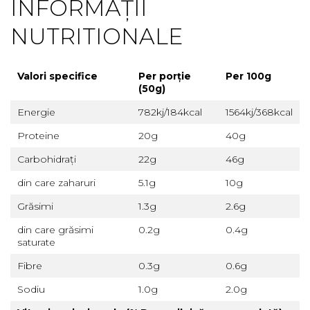
INFORMAȚII
NUTRITIONALE
Valori specifice
Per porție
Per 100g
(50g)
Energie
782kj/184kcal
1564kj/368kcal
Proteine
20g
40g
Carbohidrați
22g
46g
din care zaharuri
5.1g
10g
Grăsimi
1.3g
2.6g
din care grăsimi
0.2g
0.4g
saturate
Fibre
0.3g
0.6g
Sodiu
1.0g
2.0g