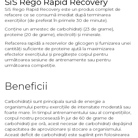
SiS Rego Rapid Recovery
Barbati
SiS Rego Rapid Recovery este un produs complet de
refacere ce se consumă imediat după terminarea
Femei
exercițiilor (de preferat în primele 30 de minute).
Copii
Conține un amestec de carbohidrați (23 de grame),
Jachete Softshell
proteine (20 de grame), electroliți și
minerale
.
Barbati
Refacerea rapidă a rezervelor de glicogen și furnizarea unei
cantități suficiente de
proteine
ajută la maximizarea
Femei
efectelor exercițiului și pregătește corpul pentru
Copii
următoarea sesiune de antrenamente sau pentru
următoarea competiție.
Sepci/Vizere
Beneficii
Carbohidrații sunt principala sursă de energie a
organismului pentru exercițiile de intensitate moderată sau
foarte mare. În timpul antrenamentului sau al competițiilor,
corpul nostru procesează în jur de 60 de grame de
carbohidrați pe oră, acest necesar de carbohidrați depășind
capacitatea de aprovizionare și stocare a organismului.
Aceast deficit de carbohidrați este suplinit prin folosirearea