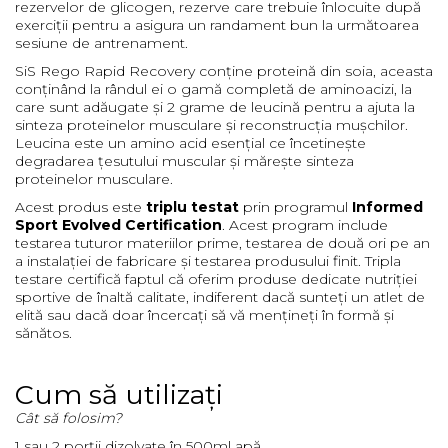
rezervelor de glicogen, rezerve care trebuie înlocuite după
exerciții pentru a asigura un randament bun la următoarea
sesiune de antrenament.
SiS Rego Rapid Recovery conține proteină din soia, aceasta
conținând la rândul ei o gamă completă de
aminoacizi
, la
care sunt adăugate și 2 grame de leucină pentru a ajuta la
sinteza proteinelor musculare și reconstrucția mușchilor.
Leucina este un amino acid esențial ce încetinește
degradarea țesutului muscular și mărește sinteza
proteinelor musculare.
Acest produs este
triplu testat
prin programul
Informed
Sport Evolved Certification
. Acest program include
testarea tuturor materiilor prime, testarea de două ori pe an
a instalației de fabricare și testarea produsului finit. Tripla
testare certifică faptul că oferim produse dedicate nutriției
sportive de înaltă calitate, indiferent dacă sunteți un atlet de
elită sau dacă doar încercați să vă mențineți în formă și
sănătos.
Cum să utilizați
Cât să folosim?
1 sau 2 porții dizolvate în 500ml apă