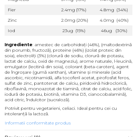
Fier
2.4mg (17%)
4.8mg (34%)
Zinc
2.0mg (20%)
4.0mg (40%)
Iod
23ug (15%)
46ug (30%)
Ingrediente
: amestec de carbohidrați (46%), (maltodextrină
din porumb, fructoză), proteine (46%) (izolat proteic din
soia), electroliți (3%) (clorură de sodiu, clorură de potasiu,
lactat de calciu, oxid de magneziu), arome naturale, l-leucină,
emulgator (lecitină din soia), colorant (beta-caroten), agent
de îngroșare (gumă xanthan), vitamine și minerale (acid
ascorbic, nicotinamidă, alfa tocoferil acetat, pirofosfat feros,
sulfat de zinc, pantotenat de calciu, piridoxină hidroclorică,
riboflavină, monoazotat de tiamină, citrat de calciu, acid folic,
iodură de potasiu, biotină, vitamina D3, cianocobalamină),
acid citric, îndulcitor (sucraloză).
Potrivit pentru vegetarieni, celiaci. Ideal pentru cei cu
intoleranță la lactoză.
Informatii conformitate produs