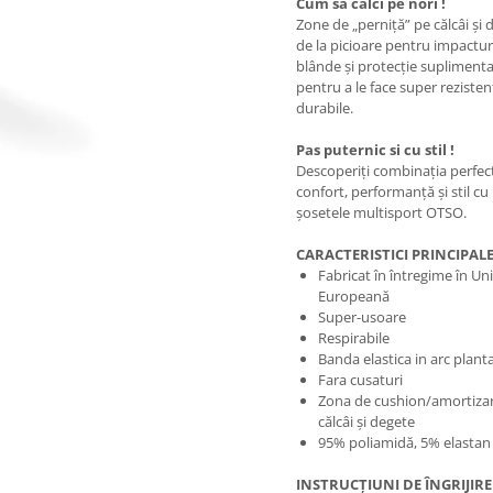
Cum să călci pe nori !
Zone de „perniță” pe călcâi și 
de la picioare pentru impactur
blânde și protecție supliment
pentru a le face super rezisten
durabile.
Pas puternic si cu stil !
Descoperiți combinația perfec
confort, performanță și stil cu
șosetele multisport OTSO.
CARACTERISTICI PRINCIPAL
Fabricat în întregime în U
Europeană
Super-usoare
Respirabile
Banda elastica in arc plant
Fara cusaturi
Zona de cushion/amortiza
călcâi și degete
95% poliamidă, 5% elastan
INSTRUCȚIUNI DE ÎNGRIJIRE