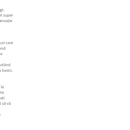
gr,
nt super
senzație
uri care
 mod
de
evitând
 basici.
 la
te.
ați
t să vă
u