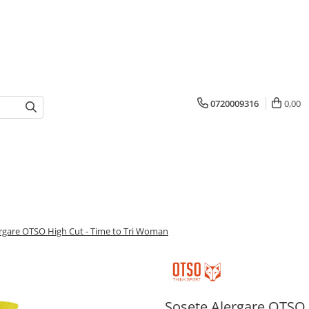
0720009316
0,00
rgare OTSO High Cut - Time to Tri Woman
Sosete Alergare OTSO 