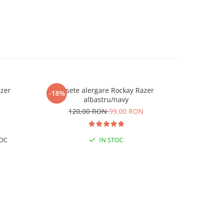
azer
Sosete alergare Rockay Razer
Sosete ale
-18%
-18%
albastru/navy
1
N
120,00 RON
99,00 RON
OC
IN STOC