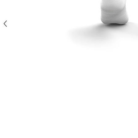
Barbati
Femei
Copii
Jachete Softshell
Barbati
Femei
Copii
Sepci/Vizere