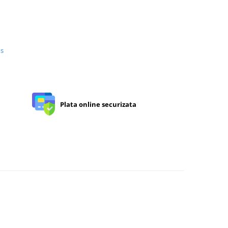
us
Plata online securizata