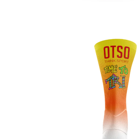
Femei
Copii
Parazapezi
Barbati
Femei
Copii
Jachete Ski/Snowboard
Barbati
Femei
Sosete
Alergare
Ciclism
Drumetie
Tricouri/Bluze
Barbati
Femei
Veste