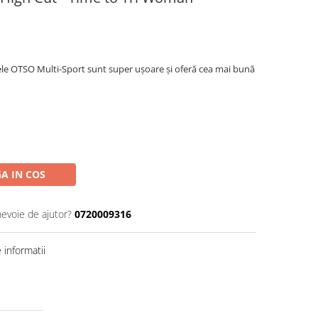
ele OTSO Multi-Sport sunt super ușoare și oferă cea mai bună
A IN COS
nevoie de ajutor?
0720009316
informatii