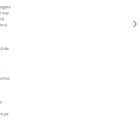
degete
i mai
ară
te și
tă de
E
niunea
ar
re pe