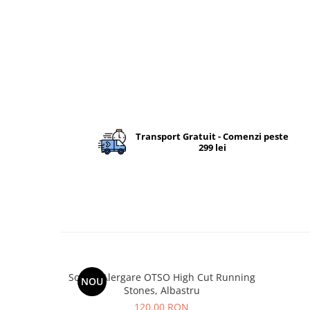
Transport Gratuit - Comenzi peste
299 lei
Sosete Alergare OTSO High Cut Running
NOU
Stones, Albastru
120,00 RON