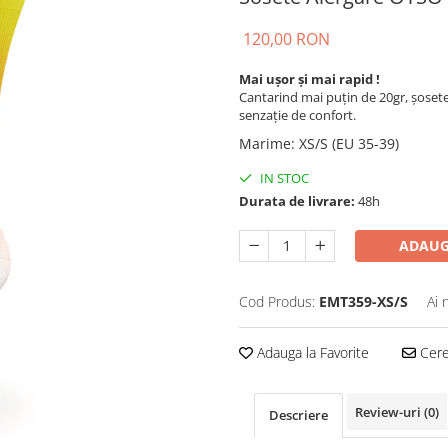
120,00 RON
Mai ușor și mai rapid !
Cantarind mai puțin de 20gr, șoset
senzație de confort.
Marime
:
XS/S (EU 35-39)
IN STOC
Durata de livrare:
48h
ADAUG
Cod Produs:
EMT359-XS/S
Ai 
Adauga la Favorite
Cere 
Review-uri
(0)
Descriere