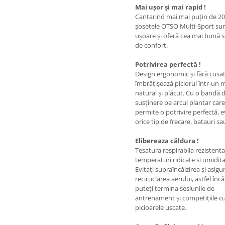
Mai ușor și mai rapid !
Cantarind mai mai puțin de 20
șosetele OTSO Multi-Sport su
ușoare și oferă cea mai bună 
de confort.
Potrivirea perfectă !
Design ergonomic și fără cusat
îmbrățișează piciorul într-un
natural și plăcut. Cu o bandă 
susținere pe arcul plantar care
permite o potrivire perfectă, 
orice tip de frecare, batauri sau
Elibereaza căldura !
Tesatura respirabila rezistenta
temperaturi ridicate si umidita
Evitați supraîncălzirea și asigur
reciruclarea aerului, astfel încâ
puteți termina sesiunile de
antrenament și competițiile c
picioarele uscate.