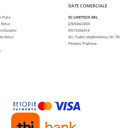
DATE COMERCIALE
 Plata
SC LIVETECH SRL
e Retur
J29/634/2003
Produselor
RO15356414
de Retur
Str. Tudor Vladimirescu, Nr. 79
Ploiesti, Prahova
L
y