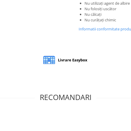
Nu utilizați agent de albire
Nu folosiți uscător
Nu călcați
Nu curățați chimic
Informatii conformitate prod
Livrare Easybox
RECOMANDARI