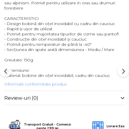
sau alpinism. Potrivit pentru utilizare in oras sau drumuri
forestiere
Barbati
Femei
CARACTERISTICI
Copii
• Design bobină din oțel inoxidabil cu cadru din cauciuc
• Rapid și ușor de utilizat
Jachete Softshell
• Potrivit pentru majoritatea tipurilor de cizme sau pantofi
• Construcție din oțel inoxidabil și cauciuc
Barbati
• Potrivit pentru temperaturi de până la -40º
Femei
• Secțiunea din spate arată dimensiunea - Mediu / Mare
Copii
Greutate: 150g
Sepci/Vizere
Dimensiune:
Material: bobine din oțel inoxidabil, cadru din cauciuc
Informatii conformitate produs
Review-uri
(0)
Transport Gratuit - Comenzi
Livrare Easy
peste 299 lei