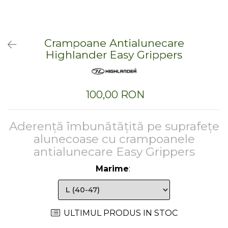
Hidratare
Barbati
Rucsacuri Alergare
Femei
Accesorii alergare
Copii
Crampoane Antialunecare
Centuri Alergare
Jachete Puf
Highlander Easy Grippers
Genti transport echipament
Barbati
Femei
Nutritie
100,00 RON
Jachete Polar
Bauturi Refacere
Barbati
Geluri Energizante Beta Fuel
Femei
Aderență îmbunătățită pe suprafețe
Geluri Energizante Izotonice
Copii
alunecoase cu crampoanele
Manusi
antialunecare Easy Grippers
Barbati
Marime
:
Femei
Copii
Pantaloni
ULTIMUL PRODUS IN STOC
Barbati