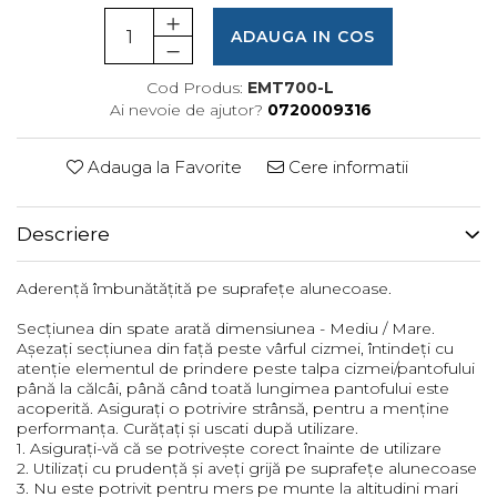
Femei
ADAUGA IN COS
Copii
Parazapezi
Cod Produs:
EMT700-L
Barbati
Ai nevoie de ajutor?
0720009316
Femei
Copii
Adauga la Favorite
Cere informatii
Jachete Ski/Snowboard
Barbati
Descriere
Femei
Sosete
Aderență îmbunătățită pe suprafețe alunecoase.
Alergare
Secțiunea din spate arată dimensiunea - Mediu / Mare.
Ciclism
Așezați secțiunea din față peste vârful cizmei, întindeți cu
atenție elementul de prindere peste talpa cizmei/pantofului
Drumetie
până la călcâi, până când toată lungimea pantofului este
Tricouri/Bluze
acoperită. Asigurați o potrivire strânsă, pentru a menține
performanța. Curățați și uscati după utilizare.
Barbati
1. Asigurați-vă că se potrivește corect înainte de utilizare
Femei
2. Utilizați cu prudență și aveți grijă pe suprafețe alunecoase
3. Nu este potrivit pentru mers pe munte la altitudini mari
Veste