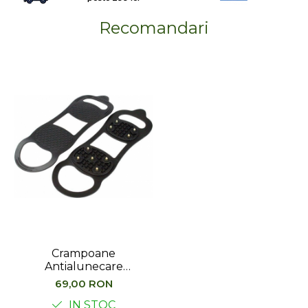
Recomandari
Crampoane
Antialunecare
Highlander Snow + Ice
69,00 RON
Grippers
IN STOC