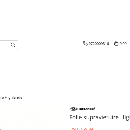
0720009316
0,00
ire Highlander
Folie supravietuire Hi
29,00 RON