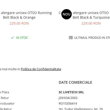
 alergare unisex OTSO Running
Centura alergare unisex OTSO
NOU
Belt Black & Orange
Belt Black & Turquoise
229,00 RON
229,00 RON
IN STOC
ULTIMUL PRODUS IN ST
la mai multe in
Politica de Confidentialitate
DATE COMERCIALE
 Plata
SC LIVETECH SRL
e Retur
J29/634/2003
Produselor
RO15356414
de Retur
Str. Tudor Vladimirescu, Nr. 79