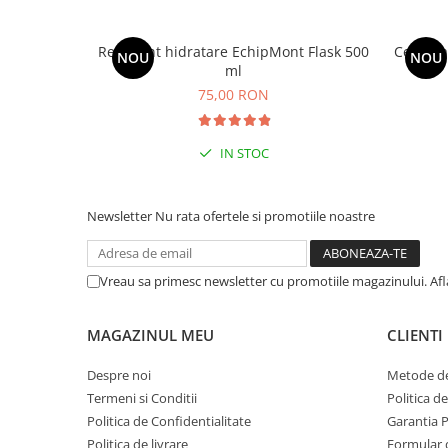
Barbati
Recipient hidratare EchipMont Flask 500
Centura
Femei
NOU
NOU
ml
Copii
75,00 RON
Jachete Softshell
Barbati
IN STOC
Femei
Copii
Sepci/Vizere
Newsletter
Nu rata ofertele si promotiile noastre
Vreau sa primesc newsletter cu promotiile magazinului. Af
MAGAZINUL MEU
CLIENTI
Despre noi
Metode de
Termeni si Conditii
Politica d
Politica de Confidentialitate
Garantia 
Politica de livrare
Formular 