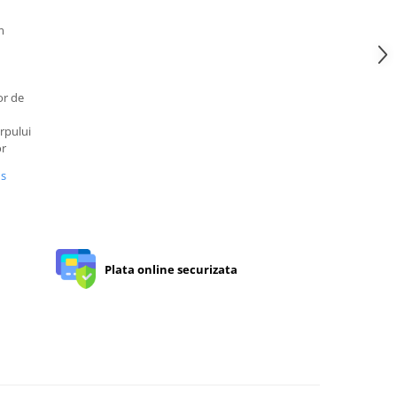
m
or de
orpului
or
us
Plata online securizata