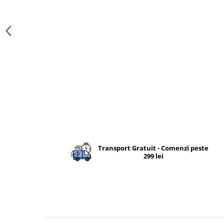
Femei
Copii
Parazapezi
Barbati
Femei
Copii
Jachete Ski/Snowboard
Barbati
Femei
Sosete
Alergare
Transport Gratuit - Comenzi peste
Ciclism
299 lei
Drumetie
Tricouri/Bluze
Barbati
Femei
Veste