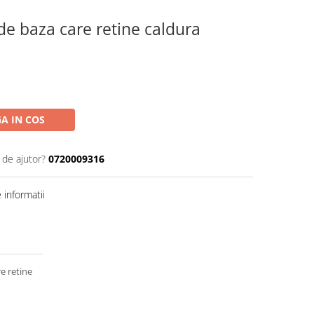
 de baza care retine caldura
A IN COS
 de ajutor?
0720009316
informatii
e retine