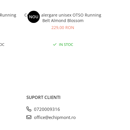
 Running
Centura alergare unisex OTSO Running
Fes Mu
NOU
-21%
Belt Almond Blossom
1
229,00 RON
OC
IN STOC
SUPORT CLIENTI
0720009316
office@echipmont.ro