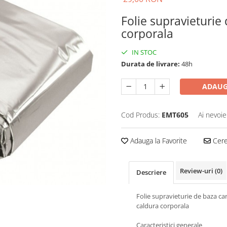
Folie supravieturie
corporala
IN STOC
Durata de livrare:
48h
ADAUG
Cod Produs:
EMT605
Ai nevoie
Adauga la Favorite
Cere 
Review-uri
(0)
Descriere
Folie supravieturie de baza car
caldura corporala
Caracteristici generale