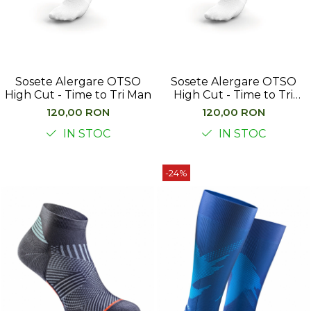
Femei
Copii
Parazapezi
Barbati
Sosete Alergare OTSO
Sosete Alergare OTSO
Femei
High Cut - Time to Tri Man
High Cut - Time to Tri
Copii
Woman
120,00 RON
120,00 RON
Jachete Ski/Snowboard
IN STOC
IN STOC
Barbati
Femei
-24%
Sosete
Alergare
Ciclism
Drumetie
Tricouri/Bluze
Barbati
Femei
Veste