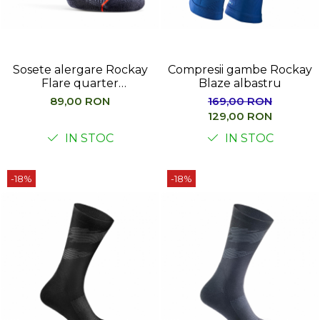
Barbati
Femei
Copii
Sosete alergare Rockay
Compresii gambe Rockay
Jachete Softshell
Flare quarter
Blaze albastru
albastru/orange
Barbati
89,00 RON
169,00 RON
129,00 RON
Femei
Copii
IN STOC
IN STOC
Sepci/Vizere
-18%
-18%