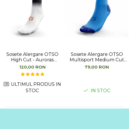
Sosete Alergare OTSO
Sosete Alergare OTSO
High Cut - Auroras
Multisport Medium Cut
Boreales
Flooow light blue &
120,00 RON
79,00 RON
electric blue
ULTIMUL PRODUS IN
STOC
IN STOC